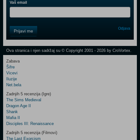
Vaš email
Control
Odjava
Prijavi me
Field
One
Newsletter
Ova stranica i njen sadržaj su © Copyright 2001 - 2026 by CroVortex.
Zabava
Šifre
Control
Vicevi
Field
Iluzije
Two
Net.bela
Newsletter
Zadnjih 5 recenzija (Igre)
The Sims Medieval
Dragon Age II
Shank
Control
Mafia II
Field
Disciples III: Renaissance
Three
Newsletter
Zadnjih 5 recenzija (Filmovi)
The Last Exorcism