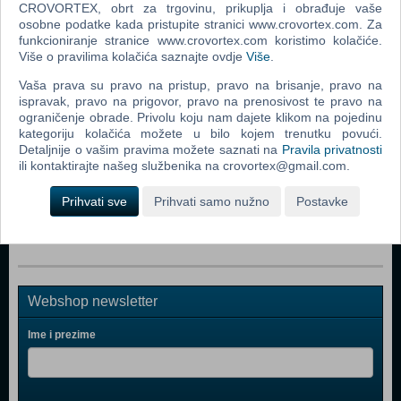
Popularno
CROVORTEX, obrt za trgovinu, prikuplja i obrađuje vaše
osobne podatke kada pristupite stranici www.crovortex.com. Za
Stjepan Jeršek Štef: Sve Poštivam, svoje Uživam
funkcioniranje stranice www.crovortex.com koristimo kolačiće.
Više o pravilima kolačića saznajte ovdje
Više
.
Halid Bešlić: Samo Najbolje
Vaša prava su pravo na pristup, pravo na brisanje, pravo na
Zlatne Žice Slavonije Požega 2009.: Večer Tamburaške
ispravak, pravo na prigovor, pravo na prenosivost te pravo na
Pjesme
ograničenje obrade. Privolu koju nam dajete klikom na pojedinu
kategoriju kolačića možete u bilo kojem trenutku povući.
Slavonski Dukati: Šokac
Detaljnije o vašim pravima možete saznati na
Pravila privatnosti
ili kontaktirajte našeg službenika na crovortex@gmail.com.
Zlatne Žice Slavonije Požega 2009.: Večer Pjesme I Vina
Halid Bešlić: Halid Bešlić 08
Prihvati sve
Prihvati samo nužno
Postavke
Webshop newsletter
Ime i prezime