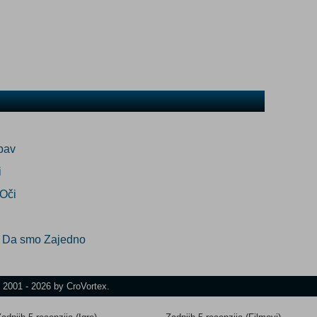
bav
i
Oči
am Da smo Zajedno
t 2001 - 2026 by CroVortex.