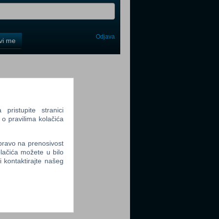
Odjava
avi me
tter
ristupite stranici
 o pravilima kolačića
tter
 pravo na prenosivost
lačića možete u bilo
li kontaktirajte našeg
tter