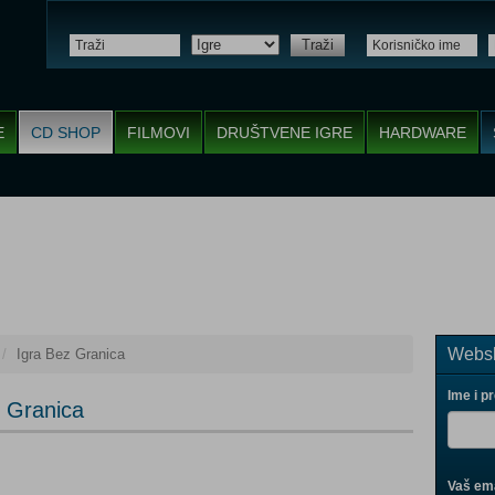
Traži
E
CD SHOP
FILMOVI
DRUŠTVENE IGRE
HARDWARE
Websh
Igra Bez Granica
Ime i p
z Granica
Vaš ema