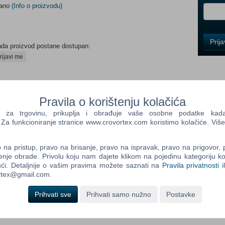
dano
(Info o proizvodu)
Control
Prij
ada proizvod postane dostupan:
Field
One
rijavi me
Newsle
Pravila o korištenju kolačića
Control
a trgovinu, prikuplja i obrađuje vaše osobne podatke kada p
Field
a funkcioniranje stranice www.crovortex.com koristimo kolačiće. Više
Two
Newsle
na pristup, pravo na brisanje, pravo na ispravak, pravo na prigovor,
enje obrade. Privolu koju nam dajete klikom na pojedinu kategoriju ko
ći. Detaljnije o vašim pravima možete saznati na
Pravila privatnosti
i
ortex@gmail.com.
Control
Field
Three
Prihvati sve
Prihvati samo nužno
Postavke
Newsle