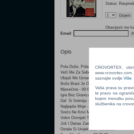
Status: Raspro
Ocijeni
Obavijesti me k
Email
:
P
Opis
Pola Duše, Pola Srca - 00:00:00
CROVORTEX, obrt z
Veži Me Za Sebe - 00:00:00
www.crovortex.com. Z
saznajte ovdje
Više
.
Ubijaš Me Usnama - 00:00:00
Bože Brani Je Od Sna - 00:00:00
Vaša prava su pravo 
Mjesečina - 00:00:00
te pravo na ogranič
Igra Bez Granica - 00:00:00
kojem trenutku povu
Dal` Si Sretnija - 00:00:00
službenika na crov
Najljepše Moje - 00:00:00
Srećo Ne Krivi Me - 00:00:00
Volim Osmijeh Tvoj - 00:00:00
Još I Danas Zamiriši Trešnja - 00:00:00
Ostala Si Uvijek Ista - 00:00:00