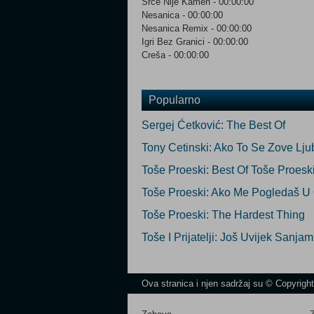
Srce Nije Kamen - 00:00:00
Nesanica - 00:00:00
Nesanica Remix - 00:00:00
Igri Bez Granici - 00:00:00
Creša - 00:00:00
Popularno
Sergej Ćetković: The Best Of
Tony Cetinski: Ako To Se Zove Lju
Toše Proeski: Best Of Toše Proesk
Toše Proeski: Ako Me Pogledaš U 
Toše Proeski: The Hardest Thing
Toše I Prijatelji: Još Uvijek Sanj
Ova stranica i njen sadržaj su © Copyrigh