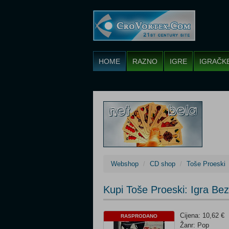
HOME
RAZNO
IGRE
IGRAČK
Webshop
CD shop
Toše Proeski
Kupi Toše Proeski: Igra Be
Cijena: 10,62 €
RASPRODANO
Žanr: Pop