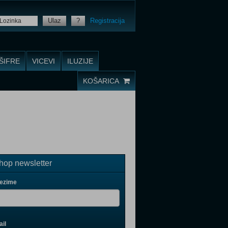
Ulaz
?
Registracija
ŠIFRE
VICEVI
ILUZIJE
KOŠARICA
op newsletter
rezime
il