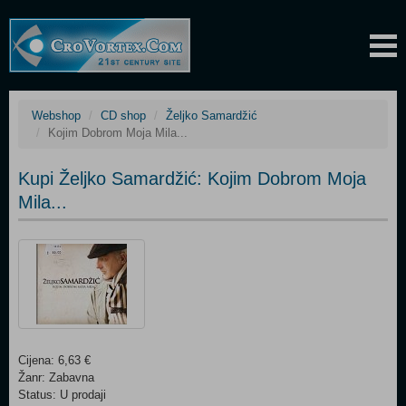
Webshop
CD shop
Željko Samardžić
Kojim Dobrom Moja Mila...
Kupi Željko Samardžić: Kojim Dobrom Moja
Mila...
Cijena: 6,63 €
Žanr: Zabavna
Status: U prodaji