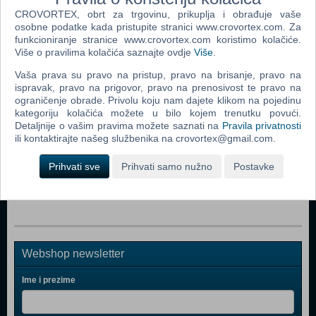
Dodaj u košaricu
CROVORTEX, obrt za trgovinu, prikuplja i obrađuje vaše
osobne podatke kada pristupite stranici www.crovortex.com. Za
Popularno
funkcioniranje stranice www.crovortex.com koristimo kolačiće.
Više o pravilima kolačića saznajte ovdje
Više
.
Željko Samardžić: The Best Of
Vaša prava su pravo na pristup, pravo na brisanje, pravo na
Željko Joksimović: The Best Of
ispravak, pravo na prigovor, pravo na prenosivost te pravo na
ograničenje obrade. Privolu koju nam dajete klikom na pojedinu
Prva Liga: Jedan Život Malo Je
kategoriju kolačića možete u bilo kojem trenutku povući.
Detaljnije o vašim pravima možete saznati na
Pravila privatnosti
Zvonko Bogdan: 'ko Te Ima Taj Te Nema
ili kontaktirajte našeg službenika na crovortex@gmail.com.
Miroslav Škoro: Moje Boje
Prihvati sve
Prihvati samo nužno
Postavke
Radijski Festival 2009.: 40 Najboljih
Webshop newsletter
Ime i prezime