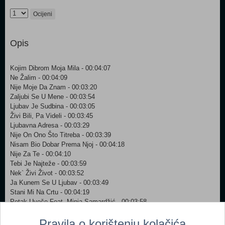
Ocijeni
Opis
Kojim Dibrom Moja Mila - 00:04:07
Ne Žalim - 00:04:09
Nije Moje Da Znam - 00:03:20
Zaljubi Se U Mene - 00:03:54
Ljubav Je Sudbina - 00:03:05
Živi Bili, Pa Videli - 00:03:45
Ljubavna Adresa - 00:03:29
Nije On Ono Što Titreba - 00:03:39
Nisam Bio Dobar Prema Njoj - 00:04:18
Nije Za Te - 00:04:10
Tebi Je Najteže - 00:03:59
Nek` Živi Život - 00:03:52
Ja Kunem Se U Ljubav - 00:03:49
Stani Mi Na Crtu - 00:04:19
Petak Uveče Feat. Minja Samardžić - 00:03:58
Pravila o korištenju kolačića