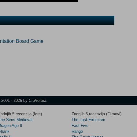
ontation Board Game
t 2001 - 2026 by CroVortex.
adnjih 5 recenzija (Igre)
Zadnjih 5 recenzija (Filmovi)
The Sims Medieval
The Last Exorcism
Dragon Age II
Fast Five
Shank
Rango