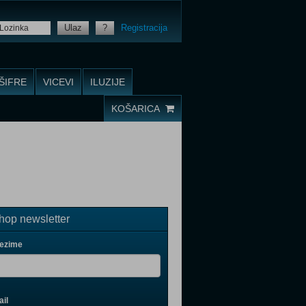
Ulaz
?
Registracija
ŠIFRE
VICEVI
ILUZIJE
KOŠARICA
op newsletter
rezime
il