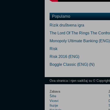
Popularno
Rizik društvena igra
The Lord Of The Rings The Confr
Monopoly Ultimate Banking (ENG)
Risk
Risk 2016 (ENG)
Boggle Classic (ENG) (N)
Ova stranica i njen sadržaj su © Copyrigh
Zabava
Z
Šifre
Vicevi
Iluzije