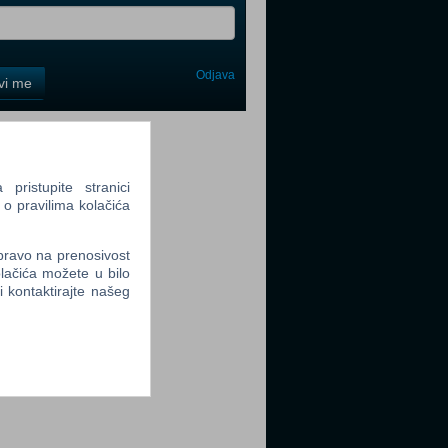
Odjava
avi me
tter
ristupite stranici
 o pravilima kolačića
 pravo na prenosivost
tter
lačića možete u bilo
li kontaktirajte našeg
tter