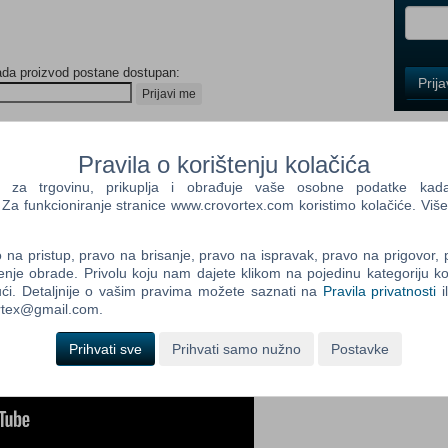
ada proizvod postane dostupan:
Control
Prij
Field
Prijavi me
One
Newsle
Pravila o korištenju kolačića
a trgovinu, prikuplja i obrađuje vaše osobne podatke kada p
a funkcioniranje stranice www.crovortex.com koristimo kolačiće. Više
Control
Field
Two
na pristup, pravo na brisanje, pravo na ispravak, pravo na prigovor,
Newsle
enje obrade. Privolu koju nam dajete klikom na pojedinu kategoriju ko
ći. Detaljnije o vašim pravima možete saznati na
Pravila privatnosti
i
ortex@gmail.com.
Control
Prihvati sve
Prihvati samo nužno
Postavke
Field
Three
Newsle