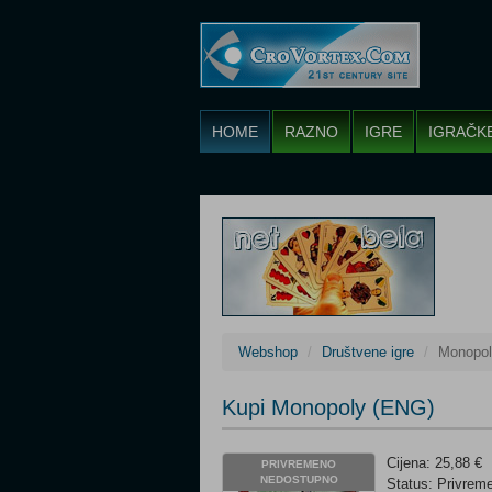
HOME
RAZNO
IGRE
IGRAČK
Webshop
Društvene igre
Monopol
Kupi Monopoly (ENG)
Cijena: 25,88 €
PRIVREMENO
NEDOSTUPNO
Status: Privre