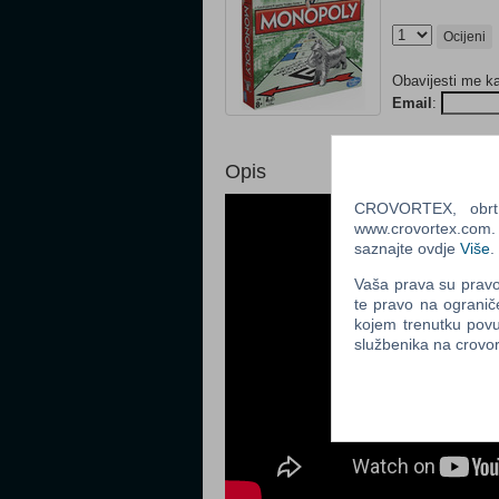
Ocijeni
Obavijesti me k
Email
:
Opis
CROVORTEX, obrt z
www.crovortex.com. Z
saznajte ovdje
Više
.
Vaša prava su pravo 
te pravo na ogranič
kojem trenutku povu
službenika na crov