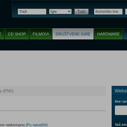
Traži
E
CD SHOP
FILMOVI
DRUŠTVENE IGRE
HARDWARE
Websh
y (ENG)
Ime i p
meno nedostupno
(Po narudžbi)
Vaš ema