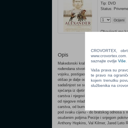
Tip: DVD
Status: Privrem
Ocijeni
Obavijesti me k
Email
:
CROVORTEX, obrt z
Opis
www.crovortex.com. Z
saznajte ovdje
Više
.
Makedonski kralj Aleksandar Veliki (Colin Fa
rođendana stvorio najveće carstvo koje je 
Vaša prava su pravo 
vojsku, postigao je više no što je njegov o
te pravo na ogranič
otišao je dalje od bilo kojeg zapadnog osv
kojem trenutku povu
sadašnjost se sudaraju kako bi stvorili slaga
službenika na crov
sjećanja iz djetinjstva i Aleksandrov put
carstva i njegovim konačnim uništenjem. 
od njegove mladosti i snova o slavi i ava
carstva, od burnog odnosa s roditeljima - 
pod svaku cijenu - do bratskog odnosa s na
osušenim poljima Perzije i snjegom pokriven
Anthony Hopkins, Val Kilmer, Jared Leto R