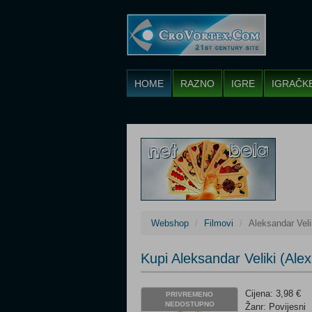
HOME
RAZNO
IGRE
IGRAČK
Webshop
Filmovi
Aleksandar Veli
Kupi Aleksandar Veliki (Al
Cijena: 3,98 €
PRIVREMENO
NEDOSTUPNO
Žanr: Povijesni