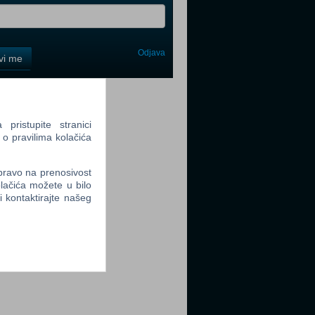
Odjava
avi me
tter
ristupite stranici
 o pravilima kolačića
 pravo na prenosivost
lačića možete u bilo
tter
li kontaktirajte našeg
tter