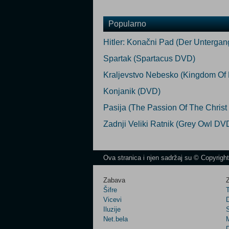
Popularno
Hitler: Konačni Pad (Der Unterga
Spartak (Spartacus DVD)
Kraljevstvo Nebesko (Kingdom O
Konjanik (DVD)
Pasija (The Passion Of The Chris
Zadnji Veliki Ratnik (Grey Owl DV
Ova stranica i njen sadržaj su © Copyrigh
Zabava
Z
Šifre
Vicevi
Iluzije
Net.bela
M
D