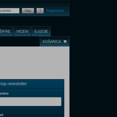
Ulaz
?
Registracija
ŠIFRE
VICEVI
ILUZIJE
KOŠARICA
op newsletter
rezime
il