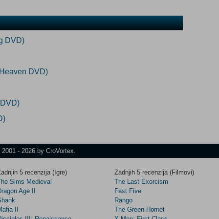
ng DVD)
f Heaven DVD)
t DVD)
D)
t 2001 - 2026 by CroVortex.
adnjih 5 recenzija (Igre)
Zadnjih 5 recenzija (Filmovi)
The Sims Medieval
The Last Exorcism
Dragon Age II
Fast Five
Shank
Rango
afia II
The Green Hornet
isciples III: Renaissance
X-Men: First Class