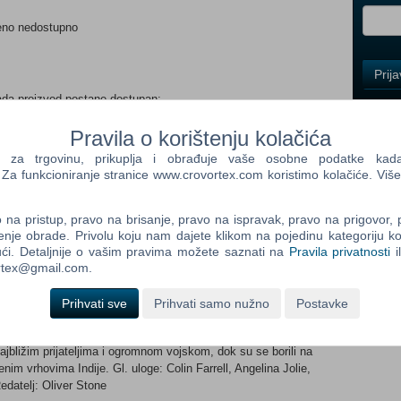
eno nedostupno
Control
Prij
Field
ada proizvod postane dostupan:
One
Newsle
Prijavi me
Pravila o korištenju kolačića
a trgovinu, prikuplja i obrađuje vaše osobne podatke kada p
a funkcioniranje stranice www.crovortex.com koristimo kolačiće. Više
Control
rrell) pokorio je gotovo cijeli svijet svog doba i prije svog 25.
Field
ikad postojalo. Premda je iskoristio očevu dobro ustrojenu
na pristup, pravo na brisanje, pravo na ispravak, pravo na prigovor,
Two
tac mogao i zamisliti, a nakon što je porazio perzijsku vojsku
enje obrade. Privolu koju nam dajete klikom na pojedinu kategoriju ko
Newsle
ajača dotad, sve do Indije. U Stoneovom filmu prošlost i
ći. Detaljnije o vašim pravima možete saznati na
Pravila privatnosti
i
licu protagonista, tapiseriju trijumfa i tragedija u kojoj se
ortex@gmail.com.
 do uspjeha odvijaju istovremeno s kasnijom ekspanzijom njegovog
Film je kronika Aleksandrove sudbine da postane živuća legenda,
Prihvati sve
Prihvati samo nužno
Postavke
Control
nturama do usamljene i misteriozne smrti kao vladara ogromnog
Field
moćnim kraljem i kraljicom odlučnom da njen sin sjedne na tron
Three
jbližim prijateljima i ogromnom vojskom, dok su se borili na
Newsle
im vrhovima Indije. Gl. uloge: Colin Farrell, Angelina Jolie,
edatelj: Oliver Stone