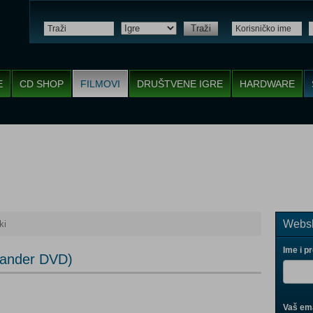
Traži
E
CD SHOP
FILMOVI
DRUŠTVENE IGRE
HARDWARE
Websh
ki
Ime i p
exander DVD)
Vaš ema