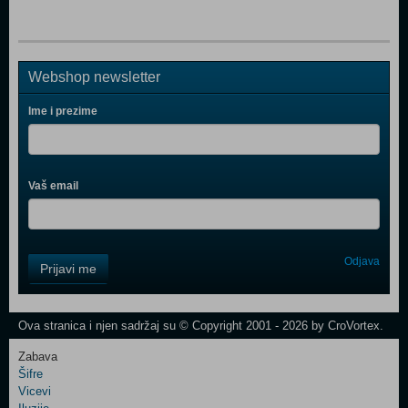
Webshop newsletter
Ime i prezime
Vaš email
Control
Odjava
Prijavi me
Field
One
Newsletter
Ova stranica i njen sadržaj su © Copyright 2001 - 2026 by CroVortex.
Zabava
Šifre
Control
Vicevi
Field