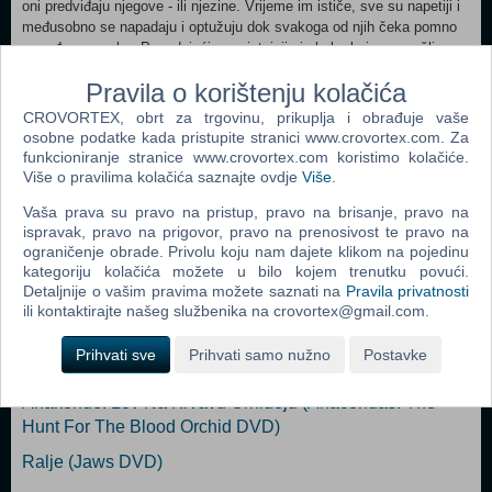
oni predviđaju njegove - ili njezine. Vrijeme im ističe, sve su napetiji i
međusobno se napadaju i optužuju dok svakoga od njih čeka pomno
razrađena zamka. Pouzdajući se u intuiciju i obuku koju su prošli
moraju se udružiti - iako nitko od njih nije manje sumnjiv od drugih - da
Pravila o korištenju kolačića
bi prodrli u um ubojice prije no što im vrijeme isteče. Simulacija se
pretvara u stvarnu borbu na život i smrt... i potragu za time tko je
CROVORTEX, obrt za trgovinu, prikuplja i obrađuje vaše
pravi Lutkar. Gl. uloge: Val Kilmer, Christian Slater, LL Cool J, Eion
osobne podatke kada pristupite stranici www.crovortex.com. Za
Bailey Redatelj: Renny Harlin
funkcioniranje stranice www.crovortex.com koristimo kolačiće.
Više o pravilima kolačića saznajte ovdje
Više
.
Vaša prava su pravo na pristup, pravo na brisanje, pravo na
Popularno
ispravak, pravo na prigovor, pravo na prenosivost te pravo na
ograničenje obrade. Privolu koju nam dajete klikom na pojedinu
Grof Monte Kristo (The Count Of Monte Cristo DVD)
kategoriju kolačića možete u bilo kojem trenutku povući.
Detaljnije o vašim pravima možete saznati na
Pravila privatnosti
Suze Boga Sunca (Tears Of The Sun DVD)
ili kontaktirajte našeg službenika na crovortex@gmail.com.
Deseta Stepenica (Dragonfly DVD)
Prihvati sve
Prihvati samo nužno
Postavke
Staklena Kuća 2: Dobra Majka (Glass House 2 DVD)
Anakonde: Lov Na Krvavu Orhideju (Anacondas: The
Hunt For The Blood Orchid DVD)
Ralje (Jaws DVD)