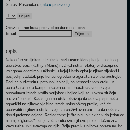
Status: Rasprodano
(Info o proizvodu)
Ocijeni
Obavijesti me kada proizvod postane dostupan:
Email
:
Prijavi me
Opis
Nakon što se tijekom simulacije nađu usred kidnapiranja i nasilnog
ubojstva, Sara (Kathryn Morris) i JD (Christian Slater) pridružuju se
kolegama-agentima u učionici u kojoj Harris opisuje njihov sljedeći i
posljednji zadatak prije konačnog odabira agenata za elitnu postrojbu.
Radi se o vikendu u potpunoj izolaciji, na nenaseljenom otoku uz
obalu Caroline, u kampu u kojem će tim morati usavršiti svoju
sposobnost izrade profila serijskog ubojice koji se u ovom slučaju
naziva "Lutkar". Kad stignu na otok, otkrivaju da se ovaj ispit neće
ograničiti na njihove vještine izrade psihološkog profila, već će
obuhvatiti i njihov instinkt i volju za preživljavanjem... te da neće svi
dobiti prolazne ocjene. Razlog tome je što nisu niti svjesni da jedan od
njih nije "glumac" - on je već izradio sve njihove profile i točno zna
kako treba ubiti svakoga od njih. Bolje predviđa njihove poteze no što