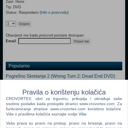
Žanr: Horor
Tip: DVD
Status: Rasprodano
(Info o proizvodu)
Ocijeni
Obavijesti me kada proizvod postane dostupan:
Email
:
Prijavi me
Popularno
Pogrešno Skretanje 2 (Wrong Turn 2: Dead End DVD)
Ukleta Kuća (House Of 1000 Corpses DVD)
Pravila o korištenju kolačića
Zemlja Živih Mrtvaca (Land Of The Dead DVD)
CROVORTEX, obrt za trgovinu, prikuplja i obrađuje vaše
Ralje 3 (Jaws 3 DVD)
osobne podatke kada pristupite stranici www.crovortex.com. Za
funkcioniranje stranice www.crovortex.com koristimo kolačiće.
Brda Imaju Oči (The Hills Have Eyes DVD)
Više o pravilima kolačića saznajte ovdje
Više
.
Teksaški Masakr Motornom Pilom 2 (Texas Chainsaw
Vaša prava su pravo na pristup, pravo na brisanje, pravo na