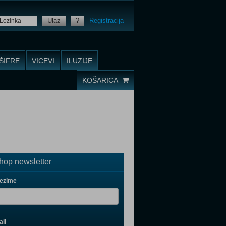
Ulaz
?
Registracija
ŠIFRE
VICEVI
ILUZIJE
KOŠARICA
op newsletter
rezime
il