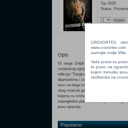
Tip: DVD
Status: Privrem
Ocijeni
Obavijesti me k
Email
:
CROVORTEX, obrt z
www.crovortex.com. Z
saznajte ovdje
Više
.
Opis
Vaša prava su pravo 
Gl. uloge: Dolph Lundgren, William Shrive
te pravo na ogranič
sovjetskog ugnjetavanja kineskih vjernika 3
kojem trenutku povu
relikvija "Tangka" je iznesena iz Kine i s
službenika na crov
dijamantima i zlatom, ali za lokalno stano
lovci na blago trebaju vodiča i zaštitu, a n
zbog mračnih grijeha iz vojne prošlosti sk
kojemu su smisao života alkohol, žene i p
nepregledne planine, ne znajući da blago žel
puno opasnije.
Popularno