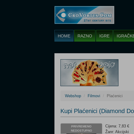
HOME
RAZNO
IGRE
IGRAČK
Webshop
Filmovi
Plaćenici
Kupi Plaćenici (Diamond D
Cijena: 7,83 €
PRIVREMENO
NEDOSTUPNO
Žanr: Akcijski