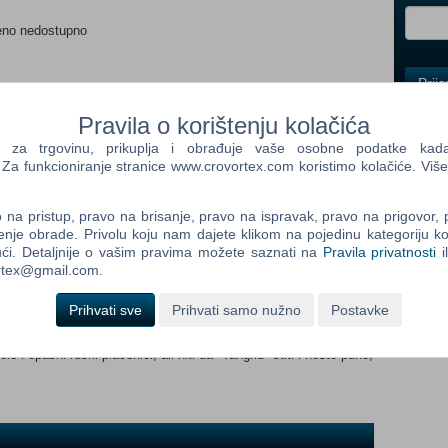
eno nedostupno
Control
Prij
Field
ada proizvod postane dostupan:
One
Pravila o korištenju kolačića
Newsle
Prijavi me
a trgovinu, prikuplja i obrađuje vaše osobne podatke kada p
a funkcioniranje stranice www.crovortex.com koristimo kolačiće. Više
Control
na pristup, pravo na brisanje, pravo na ispravak, pravo na prigovor,
r, Gregory Maclsaac Redatelj: Shimon Dotan Za vrijeme
Field
enje obrade. Privolu koju nam dajete klikom na pojedinu kategoriju ko
0-tih godina prošlog stoljeća, 50 milijuna $ vrijedna budistička
Two
ći. Detaljnije o vašim pravima možete saznati na
Pravila privatnosti
i
krivena negdje u planinama Mongolije. "Tangka" je prekriven
Newsle
ortex@gmail.com.
vništvo je neprocjenjiva njegova duhovna vrijednost. Američki
ajbolji čovjek za to je Xander Ronson., bivši specijalac koji se
Prihvati sve
Prihvati samo nužno
Postavke
riva u Mongoliji zarađujući za život borbama bez rukavica, čovjek
ustolovine. Američka ekspedicija kreće tragom blaga u
Control
e i opasni ruski plaćenici, ali niti da "Tangku" štiti i nešto puno,
Field
Three
Newsle