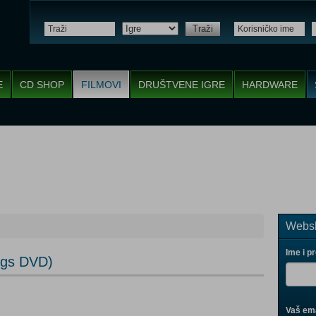
Traži
E
CD SHOP
FILMOVI
DRUŠTVENE IGRE
HARDWARE
Websh
Ime i p
ogs DVD)
Vaš ema