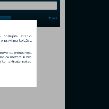
Odjava
avi me
tter
ristupite stranici
 o pravilima kolačića
 pravo na prenosivost
lačića možete u bilo
li kontaktirajte našeg
tter
tter