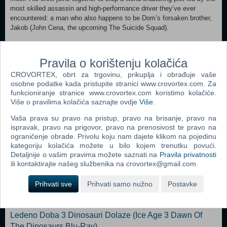
most skilled assassin and high-performance driver they’ve ever
encountered: a man who also happens to be Dom’s forsaken brother,
Jakob (John Cena, the upcoming The Suicide Squad).
TITLOVI NA SKANDINAVSKIM JEZICIMA.
Pravila o korištenju kolačića
FILM NA ENGLESKOM JEZIKU.
CROVORTEX, obrt za trgovinu, prikuplja i obrađuje vaše
osobne podatke kada pristupite stranici www.crovortex.com. Za
funkcioniranje stranice www.crovortex.com koristimo kolačiće.
Popularno
Više o pravilima kolačića saznajte ovdje
Više
.
Tragač - produljena verzija (Pathfinder Blu-Ray)
Vaša prava su pravo na pristup, pravo na brisanje, pravo na
ispravak, pravo na prigovor, pravo na prenosivost te pravo na
Harry Potter i Plameni Pehar (Harry Potter And The
ograničenje obrade. Privolu koju nam dajete klikom na pojedinu
Goblet Of Fire Blu-Ray)
kategoriju kolačića možete u bilo kojem trenutku povući.
Detaljnije o vašim pravima možete saznati na
Pravila privatnosti
Vodeni Konj - Legenda Dubina (N) (The Water Horse -
ili kontaktirajte našeg službenika na crovortex@gmail.com.
Legend Of The Deep Blu-Ray)
Prihvati sve
Prihvati samo nužno
Postavke
Zakon Braće 3. Sezona (Prison Break - Season Three
Blu-Ray)
Ledeno Doba 3 Dinosauri Dolaze (Ice Age 3 Dawn Of
The Dinosaurs Blu-Ray)