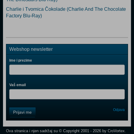
Charlie i Tvornica Čokolade (Charlie And The Chocolate
Factory Blu-Ray)
Webshop newsletter
Ime i prezime
Vaš email
Control
Odjava
Prijavi me
Field
One
Newsletter
Ova stranica i njen sadržaj su © Copyright 2001 - 2026 by CroVortex.