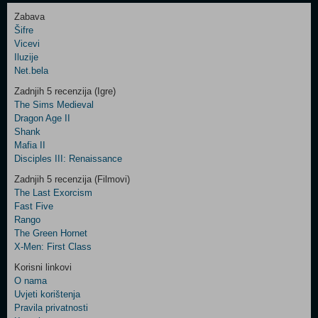
Zabava
Šifre
Control
Vicevi
Field
Iluzije
Two
Net.bela
Newsletter
Zadnjih 5 recenzija (Igre)
The Sims Medieval
Dragon Age II
Shank
Control
Mafia II
Field
Disciples III: Renaissance
Three
Newsletter
Zadnjih 5 recenzija (Filmovi)
The Last Exorcism
Fast Five
Rango
The Green Hornet
X-Men: First Class
Korisni linkovi
O nama
Uvjeti korištenja
Pravila privatnosti