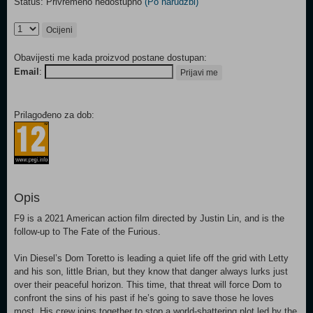
Status: Privremeno nedostupno
(Po narudžbi)
Ocijeni
Obavijesti me kada proizvod postane dostupan:
Email
:
Prijavi me
Prilagođeno za dob:
Opis
F9 is a 2021 American action film directed by Justin Lin, and is the
follow-up to The Fate of the Furious.
Vin Diesel’s Dom Toretto is leading a quiet life off the grid with Letty
and his son, little Brian, but they know that danger always lurks just
over their peaceful horizon. This time, that threat will force Dom to
confront the sins of his past if he’s going to save those he loves
most. His crew joins together to stop a world-shattering plot led by the