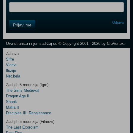
Control
Odjava
Prijavi me
Field
One
Newsletter
Ova stranica i njen sadržaj su © Copyright 2001 - 2026 by CroVortex.
Zabava
Šifre
Control
Vicevi
Field
Iluzije
Two
Net.bela
Newsletter
Zadnjih 5 recenzija (Igre)
The Sims Medieval
Dragon Age II
Shank
Control
Mafia II
Field
Disciples III: Renaissance
Three
Newsletter
Zadnjih 5 recenzija (Filmovi)
The Last Exorcism
Fast Five