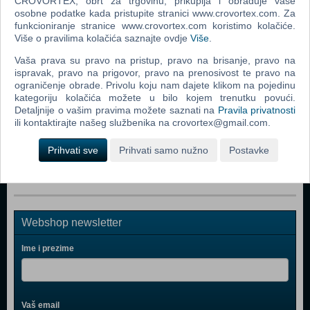
CROVORTEX, obrt za trgovinu, prikuplja i obrađuje vaše
Mojih 200 Godina (Bicentennial Man DVD)
osobne podatke kada pristupite stranici www.crovortex.com. Za
funkcioniranje stranice www.crovortex.com koristimo kolačiće.
Jurski Park 1 (Jurassic Park DVD)
Više o pravilima kolačića saznajte ovdje
Više
.
Ratovi Zvjezda Epizoda III - Osveta Sitha (Star Wars
Vaša prava su pravo na pristup, pravo na brisanje, pravo na
Episode III - Revenge Of The Sith DVD)
ispravak, pravo na prigovor, pravo na prenosivost te pravo na
ograničenje obrade. Privolu koju nam dajete klikom na pojedinu
Zvjezdane Staze Nemesis Posebno Izdanje (Star Trek -
kategoriju kolačića možete u bilo kojem trenutku povući.
Nemesis Sp. Ed. DVD)
Detaljnije o vašim pravima možete saznati na
Pravila privatnosti
ili kontaktirajte našeg službenika na crovortex@gmail.com.
Alien Tetralogija DVD Boxset (Alien Quadrilogy DVD
Boxset DVD)
Prihvati sve
Prihvati samo nužno
Postavke
Webshop newsletter
Ime i prezime
Vaš email