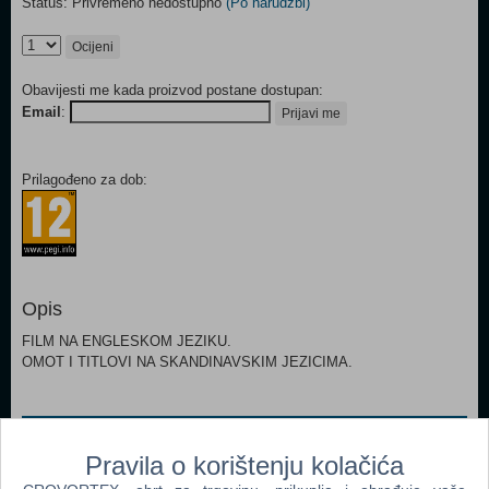
Status: Privremeno nedostupno
(Po narudžbi)
Ocijeni
Obavijesti me kada proizvod postane dostupan:
Email
:
Prijavi me
Prilagođeno za dob:
Opis
FILM NA ENGLESKOM JEZIKU.
OMOT I TITLOVI NA SKANDINAVSKIM JEZICIMA.
Popularno
Pravila o korištenju kolačića
Ratovi Zvijezda Trilogija (Star Wars DVD Trilogy DVD)