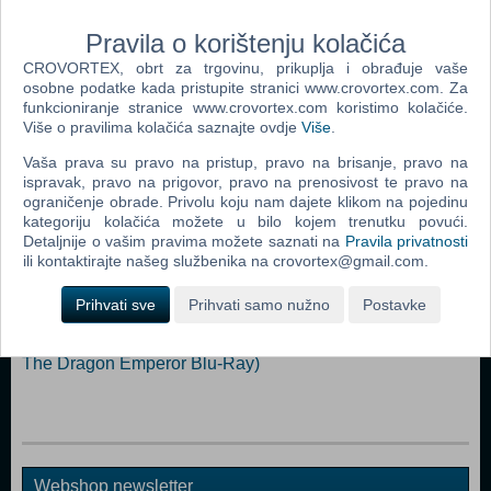
Pravila o korištenju kolačića
Popularno
CROVORTEX, obrt za trgovinu, prikuplja i obrađuje vaše
osobne podatke kada pristupite stranici www.crovortex.com. Za
Tragač - produljena verzija (Pathfinder Blu-Ray)
funkcioniranje stranice www.crovortex.com koristimo kolačiće.
Plava Munja (Blue Streak Blu-Ray)
Više o pravilima kolačića saznajte ovdje
Više
.
Harry Potter i Plameni Pehar (Harry Potter And The
Vaša prava su pravo na pristup, pravo na brisanje, pravo na
ispravak, pravo na prigovor, pravo na prenosivost te pravo na
Goblet Of Fire Blu-Ray)
ograničenje obrade. Privolu koju nam dajete klikom na pojedinu
Vodeni Konj - Legenda Dubina (N) (The Water Horse -
kategoriju kolačića možete u bilo kojem trenutku povući.
Detaljnije o vašim pravima možete saznati na
Pravila privatnosti
Legend Of The Deep Blu-Ray)
ili kontaktirajte našeg službenika na crovortex@gmail.com.
Brzi i Žestoki - Tokyo Drift (Fast And Furious - Tokyo Drift
Blu-Ray)
Prihvati sve
Prihvati samo nužno
Postavke
Mumija: Grobnica Zmajskog Cara (The Mummy: Tomb Of
The Dragon Emperor Blu-Ray)
Webshop newsletter