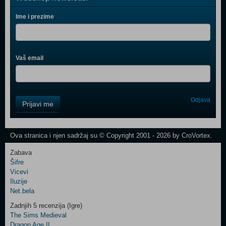
Ime i prezime
Vaš email
Control
Odjava
Prijavi me
Field
One
Newsletter
Ova stranica i njen sadržaj su © Copyright 2001 - 2026 by CroVortex.
Zabava
Šifre
Control
Vicevi
Field
Iluzije
Two
Net.bela
Newsletter
Zadnjih 5 recenzija (Igre)
The Sims Medieval
Dragon Age II