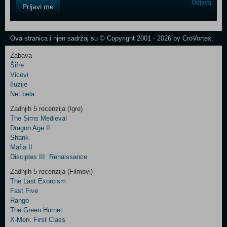
Control
Odjava
Prijavi me
Field
One
Newsletter
Ova stranica i njen sadržaj su © Copyright 2001 - 2026 by CroVortex.
Zabava
Šifre
Control
Vicevi
Field
Iluzije
Two
Net.bela
Newsletter
Zadnjih 5 recenzija (Igre)
The Sims Medieval
Dragon Age II
Shank
Control
Mafia II
Field
Disciples III: Renaissance
Three
Newsletter
Zadnjih 5 recenzija (Filmovi)
The Last Exorcism
Fast Five
Rango
The Green Hornet
X-Men: First Class