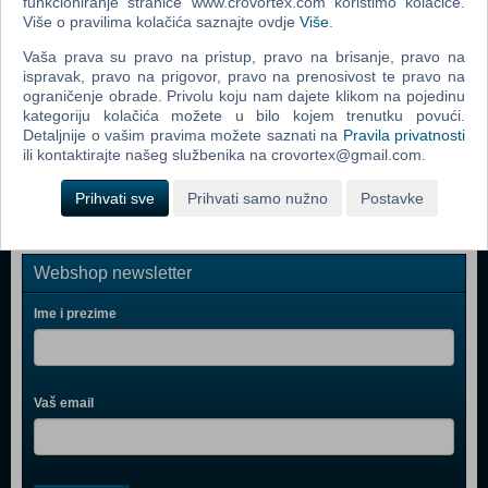
funkcioniranje stranice www.crovortex.com koristimo kolačiće.
Više o pravilima kolačića saznajte ovdje
Više
.
Karantena (Quarantine Blu-Ray)
Vaša prava su pravo na pristup, pravo na brisanje, pravo na
Beživotni Svemir: Propast (Dead Space: Downfall Blu-
ispravak, pravo na prigovor, pravo na prenosivost te pravo na
Ray)
ograničenje obrade. Privolu koju nam dajete klikom na pojedinu
kategoriju kolačića možete u bilo kojem trenutku povući.
Resident Evil Degeneracija (Resident Evil -Degeneration
Detaljnije o vašim pravima možete saznati na
Pravila privatnosti
Blu-Ray)
ili kontaktirajte našeg službenika na crovortex@gmail.com.
Prihvati sve
Prihvati samo nužno
Postavke
Webshop newsletter
Ime i prezime
Vaš email