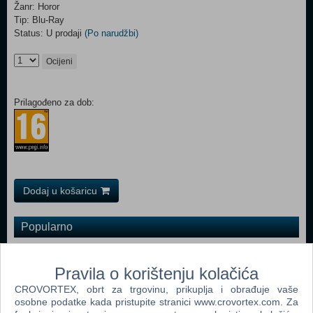
Žanr: Horor
Tip: Blu-Ray
Status: U prodaji
(Po narudžbi)
Ocijeni
Prilagođeno za dob:
Dodaj u košaricu
Popularno
Egzorcizam Emily Rose (ENG) (N) (The Exorcism Emily
Rose Blu-Ray)
Pravila o korištenju kolačića
CROVORTEX, obrt za trgovinu, prikuplja i obrađuje vaše
28 Tjedana Kasnije (28 Weeks Later Blu-Ray)
osobne podatke kada pristupite stranici www.crovortex.com. Za
13 Duhova (13 Ghosts Blu-Ray)