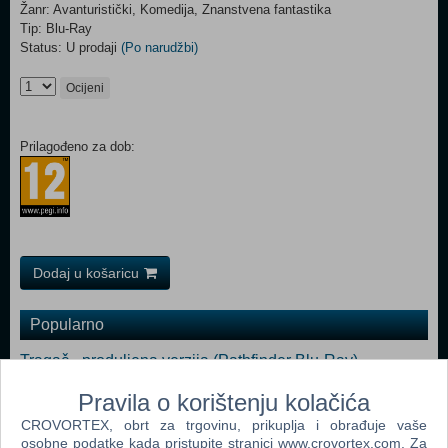
Žanr: Avanturistički, Komedija, Znanstvena fantastika
Tip: Blu-Ray
Status: U prodaji
(Po narudžbi)
Ocijeni
Prilagođeno za dob:
Dodaj u košaricu
Popularno
Tragač - produljena verzija (Pathfinder Blu-Ray)
Plava Munja (Blue Streak Blu-Ray)
Pravila o korištenju kolačića
Harry Potter i Plameni Pehar (Harry Potter And The
CROVORTEX, obrt za trgovinu, prikuplja i obrađuje vaše
osobne podatke kada pristupite stranici www.crovortex.com. Za
Goblet Of Fire Blu-Ray)