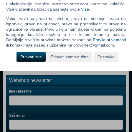
funkcioniranje stranice www.crovortex.com koristimo kolačiće.
Vodeni Konj - Legenda Dubina (N) (The Water Horse -
Više o pravilima kolačića saznajte ovdje
Više
.
Legend Of The Deep Blu-Ray)
Vaša prava su pravo na pristup, pravo na brisanje, pravo na
ispravak, pravo na prigovor, pravo na prenosivost te pravo na
Dogodilo Se Na Manhattanu (Maid In Manhattan Blu-
ograničenje obrade. Privolu koju nam dajete klikom na pojedinu
Ray)
kategoriju kolačića možete u bilo kojem trenutku povući.
Detaljnije o vašim pravima možete saznati na
Pravila privatnosti
Mumija: Grobnica Zmajskog Cara (The Mummy: Tomb Of
ili kontaktirajte našeg službenika na crovortex@gmail.com.
The Dragon Emperor Blu-Ray)
Prihvati sve
Prihvati samo nužno
Postavke
Webshop newsletter
Ime i prezime
Vaš email