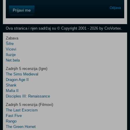
Control
Odjava
Prijavi me
Field
One
Newsletter
Ova stranica i njen sadržaj su © Copyright 2001 - 2026 by CroVortex.
Zabava
Šifre
Control
Vicevi
Field
Iluzije
Two
Net.bela
Newsletter
Zadnjih 5 recenzija (Igre)
The Sims Medieval
Dragon Age II
Shank
Control
Mafia II
Field
Disciples III: Renaissance
Three
Newsletter
Zadnjih 5 recenzija (Filmovi)
The Last Exorcism
Fast Five
Rango
The Green Hornet