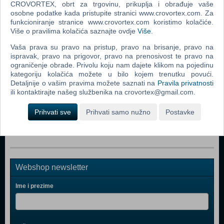
CROVORTEX, obrt za trgovinu, prikuplja i obrađuje vaše
Tragač - produljena verzija (Pathfinder Blu-Ray)
osobne podatke kada pristupite stranici www.crovortex.com. Za
funkcioniranje stranice www.crovortex.com koristimo kolačiće.
Plava Munja (Blue Streak Blu-Ray)
Više o pravilima kolačića saznajte ovdje
Više
.
Brzi i Žestoki - Tokyo Drift (Fast And Furious - Tokyo Drift
Vaša prava su pravo na pristup, pravo na brisanje, pravo na
Blu-Ray)
ispravak, pravo na prigovor, pravo na prenosivost te pravo na
ograničenje obrade. Privolu koju nam dajete klikom na pojedinu
Mumija: Grobnica Zmajskog Cara (The Mummy: Tomb Of
kategoriju kolačića možete u bilo kojem trenutku povući.
The Dragon Emperor Blu-Ray)
Detaljnije o vašim pravima možete saznati na
Pravila privatnosti
ili kontaktirajte našeg službenika na crovortex@gmail.com.
Tražen (Wanted Blu-Ray)
Mumija (The Mummy Blu-Ray)
Prihvati sve
Prihvati samo nužno
Postavke
Webshop newsletter
Ime i prezime