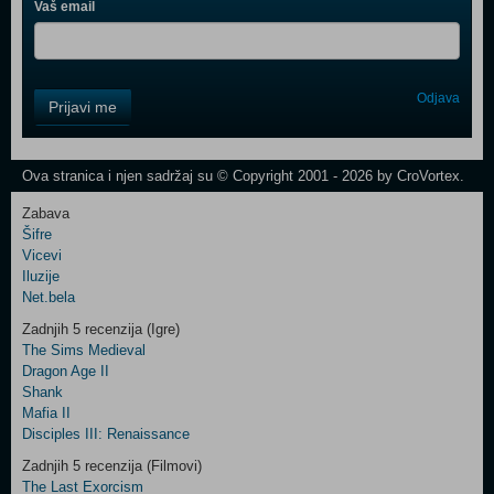
Vaš email
Control
Odjava
Prijavi me
Field
One
Newsletter
Ova stranica i njen sadržaj su © Copyright 2001 - 2026 by CroVortex.
Zabava
Šifre
Control
Vicevi
Field
Iluzije
Two
Net.bela
Newsletter
Zadnjih 5 recenzija (Igre)
The Sims Medieval
Dragon Age II
Shank
Control
Mafia II
Field
Disciples III: Renaissance
Three
Newsletter
Zadnjih 5 recenzija (Filmovi)
The Last Exorcism