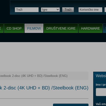
Traži
E
CD SHOP
FILMOVI
DRUŠTVENE IGRE
HARDWARE
Websh
Steelbook 2-disc (4K UHD + BD) /Steelbook (ENG)
Ime i p
ok 2-disc (4K UHD + BD) /Steelbook (ENG)
Vaš ema