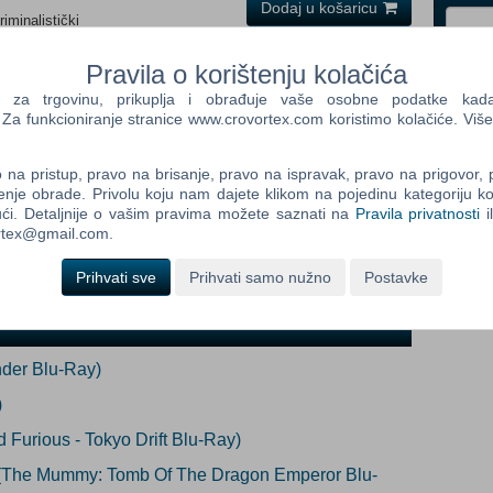
Dodaj u košaricu
riminalistički
i
(Po narudžbi)
Pravila o korištenju kolačića
Control
Prij
a trgovinu, prikuplja i obrađuje vaše osobne podatke kada p
Field
a funkcioniranje stranice www.crovortex.com koristimo kolačiće. Više
One
Newsle
dob:
na pristup, pravo na brisanje, pravo na ispravak, pravo na prigovor,
enje obrade. Privolu koju nam dajete klikom na pojedinu kategoriju ko
ći. Detaljnije o vašim pravima možete saznati na
Pravila privatnosti
i
Control
ortex@gmail.com.
Field
Two
Prihvati sve
Prihvati samo nužno
Postavke
Newsle
inder Blu-Ray)
Control
Field
)
Three
nd Furious - Tokyo Drift Blu-Ray)
Newsle
 (The Mummy: Tomb Of The Dragon Emperor Blu-