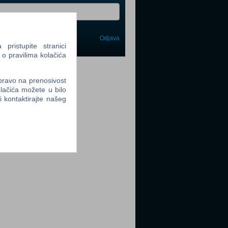
Odjava
avi me
ristupite stranici
 o pravilima kolačića
tter
 pravo na prenosivost
lačića možete u bilo
li kontaktirajte našeg
tter
tter