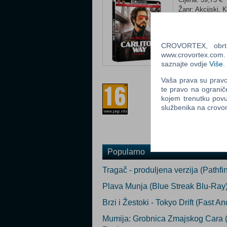
Žanr: Akcijski, K
Tip: Blu-Ray
Status: U prodaj
CROVORTEX, obrt z
Ocijeni
www.crovortex.com. Z
saznajte ovdje
Više
.
Prilagođeno za 
Vaša prava su pravo 
te pravo na ogranič
kojem trenutku povu
službenika na crov
Popularno
Tragač - produljena verzija (Pathf
Plava Munja (Blue Streak Blu-Ray
Brzi i Žestoki - Tokyo Drift (Fast A
Mumija: Grobnica Zmajskog Cara