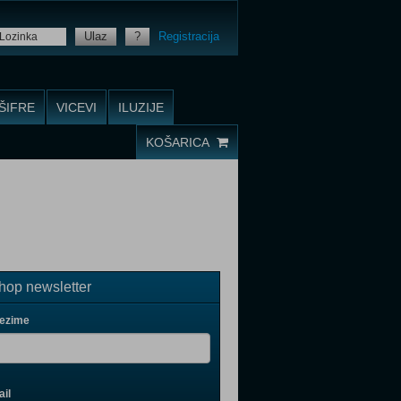
Ulaz
?
Registracija
ŠIFRE
VICEVI
ILUZIJE
KOŠARICA
op newsletter
rezime
il