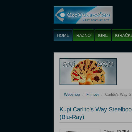
HOME
RAZNO
IGRE
IGRAČK
Webshop
Filmovi
Carlito's Way 
Kupi Carlito's Way Steelbo
(Blu-Ray)
Cijena: 39,75 €