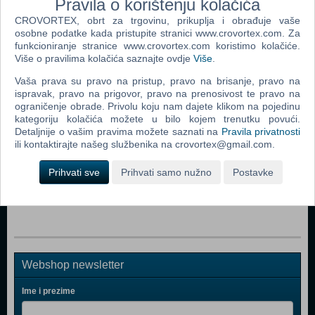
Pravila o korištenju kolačića
Popularno
CROVORTEX, obrt za trgovinu, prikuplja i obrađuje vaše
Egzorcizam Emily Rose (ENG) (N) (The Exorcism Emily
osobne podatke kada pristupite stranici www.crovortex.com. Za
Rose Blu-Ray)
funkcioniranje stranice www.crovortex.com koristimo kolačiće.
Više o pravilima kolačića saznajte ovdje
Više
.
28 Tjedana Kasnije (28 Weeks Later Blu-Ray)
Vaša prava su pravo na pristup, pravo na brisanje, pravo na
13 Duhova (13 Ghosts Blu-Ray)
ispravak, pravo na prigovor, pravo na prenosivost te pravo na
ograničenje obrade. Privolu koju nam dajete klikom na pojedinu
Karantena (Quarantine Blu-Ray)
kategoriju kolačića možete u bilo kojem trenutku povući.
Detaljnije o vašim pravima možete saznati na
Pravila privatnosti
Beživotni Svemir: Propast (Dead Space: Downfall Blu-
ili kontaktirajte našeg službenika na crovortex@gmail.com.
Ray)
Resident Evil Degeneracija (Resident Evil -Degeneration
Prihvati sve
Prihvati samo nužno
Postavke
Blu-Ray)
Webshop newsletter
Ime i prezime