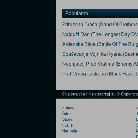
Popularno
Združena Braća (Band Of Brother
Najduži Dan (The Longest Day D
Ardenska Bitka (Battle Of The Bu
Spašavanje Vojnika Ryana (Savin
Neprijatelj Pred Vratima (Enemy 
Pad Crnog Jastreba (Black Hawk
Ova stranica i njen sadržaj su © Copyrigh
Zabava
Z
Šifre
Vicevi
Iluzije
Net.bela
M
D