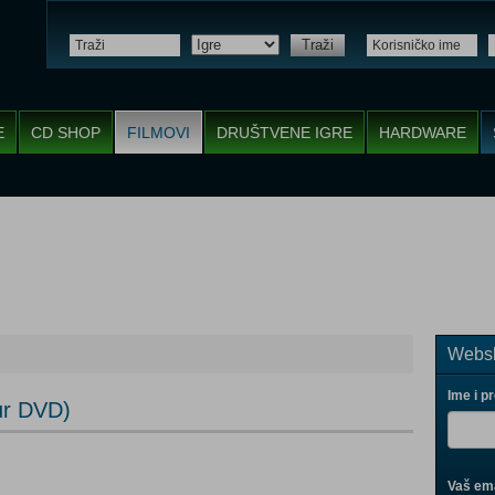
Traži
E
CD SHOP
FILMOVI
DRUŠTVENE IGRE
HARDWARE
Websh
Ime i p
hur DVD)
Vaš ema