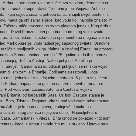
m. Arthur je sve dobro koje se sučeljava sa zlom, demonima od
treba snažno suprotstaviti," iscrpno je objašnjavao Antoine.
a i koja osjeća snažnu potrebu da učini cijeli svijet poštenim,
vi, mada ga oni samo slijede, kao vođu koji najbolje zna što im
iljem. Začetak priče nazvane po svom glavnom junaku, King Arthur,
cenarist David Franzoni prvi puta čuo za rimskog vojskovođu
astus. U novinskom isječku on je spomenut kao moguća veza s
oslao Marko Aurelije, vođa tadašnjeg zapadnog svijeta. Osnovne
različitih povijesnih knjiga. Naime, u istočnoj Europi, na prostoru
a nazvan Samaritancima, sve do 175. godine kada ih je porazio
 današnjeg Beča u Austriji. Nakon pobjede, Aurelije je
ili umrijeti. Samaritanci su odlučili priključiti se rimskoj vojsci,
enom diljem zemlje Britanije. Godinama su ratovali, uloge
za mir i jednakost s vladajućim carstvom. S petim stoljećem
orde Barbara napadale su golemo carstvo sa svih strana, a u
evera. Pod vodstvom Luciusa Artoriusa Castusa, vojska
ni Britaniju od barbarskih Sasa. Uz bok Castusu stajala je
ad, Bors, Tristan i Dagonet, viteza pod vodstvom misterioznog
ma Arthur je krenuo na sjever, prodrijevši duboko na
 Mariusa, rimskog plemića i njegovu obitelj. Naposljetku, u
bi Sasa, Samaritanskih viteza i Brita ishod se pokazao kritičnom
trenutak kada je Arthur shvatio što mu je suđeno. Upravo tada