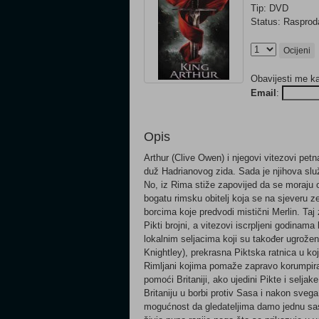
Tip: DVD
Status: Raspro
Ocijeni
Obavijesti me k
Email
:
Opis
Arthur (Clive Owen) i njegovi vitezovi pe
duž Hadrianovog zida. Sada je njihova slu
No, iz Rima stiže zapovijed da se moraju ok
bogatu rimsku obitelj koja se na sjeveru 
borcima koje predvodi mistični Merlin. Ta
Pikti brojni, a vitezovi iscrpljeni godinam
lokalnim seljacima koji su također ugrožen
Knightley), prekrasna Piktska ratnica u koj
Rimljani kojima pomaže zapravo korumpirani
pomoći Britaniji, ako ujedini Pikte i seljake
Britaniju u borbi protiv Sasa i nakon sveg
mogućnost da gledateljima damo jednu sasv