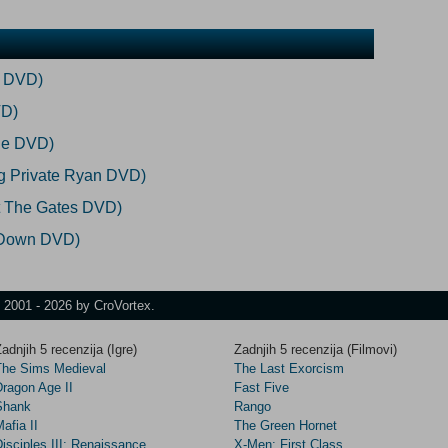
s DVD)
VD)
lge DVD)
g Private Ryan DVD)
At The Gates DVD)
 Down DVD)
t 2001 - 2026 by CroVortex.
adnjih 5 recenzija (Igre)
Zadnjih 5 recenzija (Filmovi)
The Sims Medieval
The Last Exorcism
Dragon Age II
Fast Five
Shank
Rango
afia II
The Green Hornet
isciples III: Renaissance
X-Men: First Class