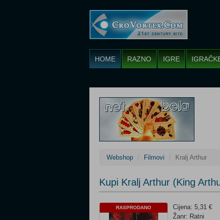
HOME
RAZNO
IGRE
IGRAČK
Webshop
Filmovi
Kralj Arthur
Kupi Kralj Arthur (King Art
Cijena: 5,31 €
RASPRODANO
Žanr: Ratni