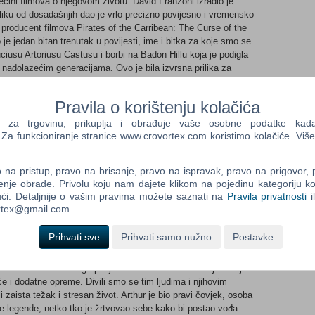
većini filmova o njegovom životu. David Franzoni izradio je
liku od dosadašnjih dao je vrlo precizno povijesno i vremensko
 producent filmova Pirates of the Carribean: The Curse of the
e jedan bitan trenutak u povijesti, ime i bitka za koje smo se
uciusu Artoriusu Castusu i borbi na Badon Hillu koja je podigla
m nadolazećim generacijama. Ovo je bila izvrsna prilika za
votu tih ljudi." nastavio je Bruckheimer. Kako bi što bolje
Bruckheimer je angažirao izvrsnog Antoinea Fuqua, redatelja
Pravila o korištenju kolačića
 drame čija se radnja odvija na ulicama Los Angelesa.
vatelj, izuzetno je cijenio njegov rad i način na koji je snimao.
a trgovinu, prikuplja i obrađuje vaše osobne podatke kada p
 je proučavajući mitove i gledajući razne filmove o Arhuru i
a funkcioniranje stranice www.crovortex.com koristimo kolačiće. Više
ečak najviše je volio igre mačevanja s prijateljima iz škole, a
ti sličan film. "King Arthur predstavlja snažan izražaj nasilja i
na pristup, pravo na brisanje, pravo na ispravak, pravo na prigovor,
 ono što Arthur predstavlja," dodao je Fuqua. King Arthur je
enje obrade. Privolu koju nam dajete klikom na pojedinu kategoriju ko
sukobima kralja Arthura i skupine njegovih vitezova, priča o
ći. Detaljnije o vašim pravima možete saznati na
Pravila privatnosti
i
 je nekada zaista postojao. Unatoč dugogodišnjem interesu za
ortex@gmail.com.
toine Fuqua nije znao za Castusa sve dok nije pročitao Franzonev
tezima nisam znao gotovo ništa pa je bilo nužno da zajedno s
Prihvati sve
Prihvati samo nužno
Postavke
jive podatke koje bi kasnije mogli kvalitetno upotrijebiti. Prvo
adrjanov zid, gdje smo razgovarali s mnogim povijesnim
Mathewsa. Nakon toga posjetili smo i nekoliko muzeja u kojima
će i dodatne opreme. Divili smo se tim ljudima i njihovim
li zaista težak i stresan život. Arthur je bio pravi čovjek, osoba
ane legende, netko tko je žrtvovao sebe kako bi postao vođa