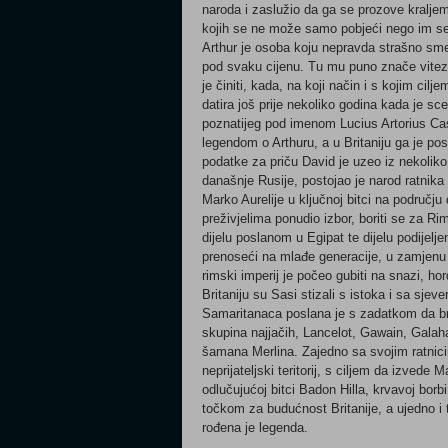
naroda i zaslužio da ga se prozove kralje
kojih se ne može samo pobjeći nego im se 
Arthur je osoba koju nepravda strašno smet
pod svaku cijenu. Tu mu puno znače vitezo
je činiti, kada, na koji način i s kojim c
datira još prije nekoliko godina kada je s
poznatijeg pod imenom Lucius Artorius C
legendom o Arthuru, a u Britaniju ga je p
podatke za priču David je uzeo iz nekoliko 
današnje Rusije, postojao je narod ratnik
Marko Aurelije u ključnoj bitci na području
preživjelima ponudio izbor, boriti se za Rim 
dijelu poslanom u Egipat te dijelu podijelj
prenoseći na mlađe generacije, u zamjenu 
rimski imperij je počeo gubiti na snazi, h
Britaniju su Sasi stizali s istoka i sa sj
Samaritanaca poslana je s zadatkom da bra
skupina najjačih, Lancelot, Gawain, Galah
šamana Merlina. Zajedno sa svojim ratnici
neprijateljski teritorij, s ciljem da izvede
odlučujućoj bitci Badon Hilla, krvavoj bor
točkom za budućnost Britanije, a ujedno i 
rođena je legenda.