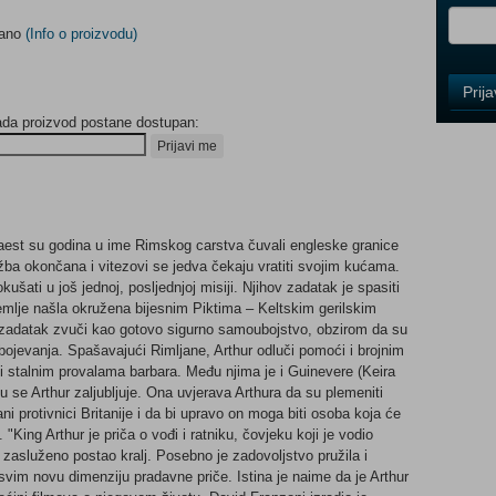
dano
(Info o proizvodu)
Control
Prij
Field
ada proizvod postane dostupan:
One
Newsle
Prijavi me
Control
tnaest su godina u ime Rimskog carstva čuvali engleske granice
Field
žba okončana i vitezovi se jedva čekaju vratiti svojim kućama.
Two
ušati u još jednoj, posljednjoj misiji. Njihov zadatak je spasiti
Newsle
zemlje našla okružena bijesnim Piktima – Keltskim gerilskim
j zadatak zvuči kao gotovo sigurno samoubojstvo, obzirom da su
a bojevanja. Spašavajući Rimljane, Arthur odluči pomoći i brojnim
i stalnim provalama barbara. Među njima je i Guinevere (Keira
Control
u se Arthur zaljubljuje. Ona uvjerava Arthura da su plemeniti
Field
 protivnici Britanije i da bi upravo on moga biti osoba koja će
Three
. "King Arthur je priča o vođi i ratniku, čovjeku koji je vodio
Newsle
a zasluženo postao kralj. Posebno je zadovoljstvo pružila i
im novu dimenziju pradavne priče. Istina je naime da je Arthur