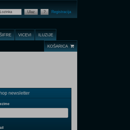
Ulaz
?
Registracija
ŠIFRE
VICEVI
ILUZIJE
KOŠARICA
op newsletter
rezime
il