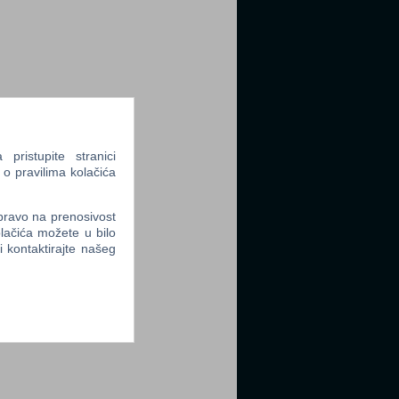
ristupite stranici
 o pravilima kolačića
 pravo na prenosivost
lačića možete u bilo
li kontaktirajte našeg