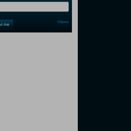
Odjava
avi me
tter
tter
tter