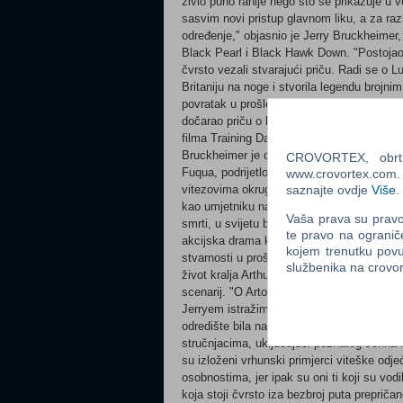
živio puno ranije nego što se prikazuje u 
sasvim novi pristup glavnom liku, a za raz
određenje," objasnio je Jerry Bruckheimer,
Black Pearl i Black Hawk Down. "Postojao j
čvrsto vezali stvarajući priču. Radi se o L
Britaniju na noge i stvorila legendu brojni
povratak u prošlost i otkriće o stvarnom ži
dočarao priču o kralju i njegovom životu, 
filma Training Day – realističke policijske
Bruckheimer je oduvijek bio Antoineov oboža
CROVORTEX, obrt z
Fuqua, podrijetlom iz Pittsburgha, odrastao
www.crovortex.com. Z
vitezovima okruglog stola. Još kao malen dj
saznajte ovdje
Više
.
kao umjetniku najveća mu je želja bila snimi
Vaša prava su pravo 
smrti, u svijetu bez nade, a nada je upravo
te pravo na ogranič
akcijska drama koja nam govori o krvavim 
kojem trenutku povu
stvarnosti u prošlom vremenu, junaku koji
službenika na crov
život kralja Arthura i njegovih viteza, An
scenarij. "O Artoriusu i Samartijanskim vi
Jerryem istražim priču i saznam neke zaniml
odredište bila nam je Engleska, točnije H
stručnjacima, uključujući poznatog Johna 
su izloženi vrhunski primjerci viteške odje
osobnostima, jer ipak su oni ti koji su vodi
koja stoji čvrsto iza bezbroj puta preprič