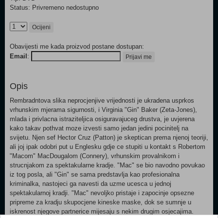
Status: Privremeno nedostupno
Ocijeni
Obavijesti me kada proizvod postane dostupan:
Email
:
Prijavi me
Opis
Rembradntova slika neprocjenjive vrijednosti je ukradena usprkos
vrhunskim mjerama sigurnosti, i Virginia "Gin" Baker (Zeta-Jones),
mlada i privlacna istraziteljica osiguravajuceg drustva, je uvjerena
kako takav pothvat moze izvesti samo jedan jedini pocinitelj na
svijetu. Njen sef Hector Cruz (Patton) je skeptican prema njenoj teoriji,
ali joj ipak odobri put u Englesku gdje ce stupiti u kontakt s Robertom
"Macom" MacDougalom (Connery), vrhunskim provalnikom i
strucnjakom za spektakularne kradje. "Mac" se bio navodno povukao
iz tog posla, ali "Gin" se sama predstavlja kao profesionalna
kriminalka, nastojeci ga navesti da uzme ucesca u jednoj
spektakularnoj kradji. "Mac" nevoljko pristaje i zapocinje opsezne
pripreme za kradju skupocjene kineske maske, dok se sumnje u
iskrenost njegove partnerice mijesaju s nekim drugim osjecajima.