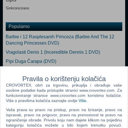
Sinkronizirano
Popularno
Barbie i 12 Rasplesanih Princeza (Barbie And The 12
Dancing Princesses DVD)
Vragolasti Denis 1 (Inceredible Dennis 1 DVD)
Pipi Duga Čarapa (DVD)
Barbie i Dijamantni Dvorac (Barbie And The Diamond
Castle DVD)
Pravila o korištenju kolačića
CROVORTEX, obrt za trgovinu, prikuplja i obrađuje vaše
Trnoružica (Sleeping Beauty DVD)
osobne podatke kada pristupite stranici www.crovortex.com. Za
Tomica i Prijatelji - Tomica i Kočničar (Thomas The Tank
funkcioniranje stranice www.crovortex.com koristimo kolačiće.
Više o pravilima kolačića saznajte ovdje
Više
.
Engine & Friends DVD)
Vaša prava su pravo na pristup, pravo na brisanje, pravo na
ispravak, pravo na prigovor, pravo na prenosivost te pravo na
ograničenje obrade. Privolu koju nam dajete klikom na pojedinu
kategoriju kolačića možete u bilo kojem trenutku povući.