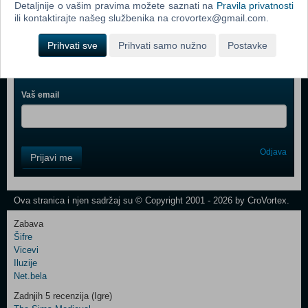
Detaljnije o vašim pravima možete saznati na
Pravila privatnosti
Webshop newsletter
ili kontaktirajte našeg službenika na crovortex@gmail.com.
Ime i prezime
Prihvati sve
Prihvati samo nužno
Postavke
Vaš email
Control
Odjava
Prijavi me
Field
One
Newsletter
Ova stranica i njen sadržaj su © Copyright 2001 - 2026 by CroVortex.
Zabava
Šifre
Control
Vicevi
Field
Iluzije
Two
Net.bela
Newsletter
Zadnjih 5 recenzija (Igre)