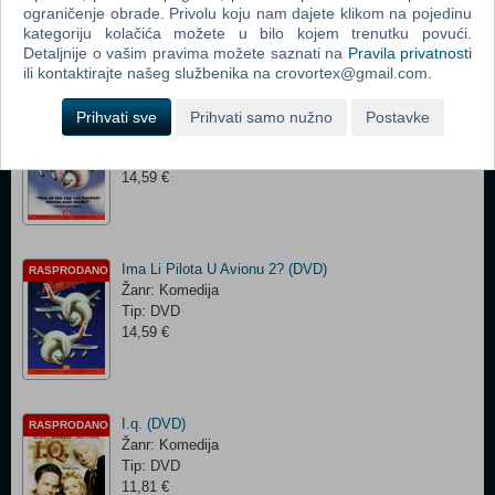
Tip: DVD
ograničenje obrade. Privolu koju nam dajete klikom na pojedinu
31,72 €
kategoriju kolačića možete u bilo kojem trenutku povući.
Detaljnije o vašim pravima možete saznati na
Pravila privatnosti
ili kontaktirajte našeg službenika na crovortex@gmail.com.
Ima Li Pilota U Avionu? (Airplane DVD)
Prihvati sve
Prihvati samo nužno
Postavke
RASPRODANO
Žanr: Komedija
Tip: DVD
14,59 €
Ima Li Pilota U Avionu 2? (DVD)
RASPRODANO
Žanr: Komedija
Tip: DVD
14,59 €
I.q. (DVD)
RASPRODANO
Žanr: Komedija
Tip: DVD
11,81 €