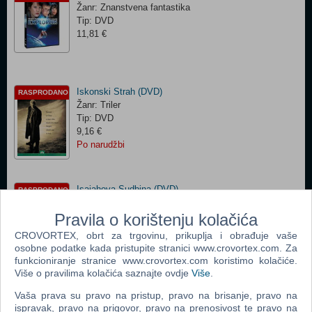
Žanr: Znanstvena fantastika
Tip: DVD
11,81 €
Iskonski Strah (DVD)
RASPRODANO
Žanr: Triler
Tip: DVD
9,16 €
Po narudžbi
Isaiahova Sudbina (DVD)
RASPRODANO
Žanr: Drama
Pravila o korištenju kolačića
Tip: DVD
11,81 €
CROVORTEX, obrt za trgovinu, prikuplja i obrađuje vaše
osobne podatke kada pristupite stranici www.crovortex.com. Za
funkcioniranje stranice www.crovortex.com koristimo kolačiće.
Više o pravilima kolačića saznajte ovdje
Više
.
Indiana Jones - Kolekcija (DVD)
PRIVREMENO
Vaša prava su pravo na pristup, pravo na brisanje, pravo na
NEDOSTUPNO
Žanr: Akcijski, Avanturistički
ispravak, pravo na prigovor, pravo na prenosivost te pravo na