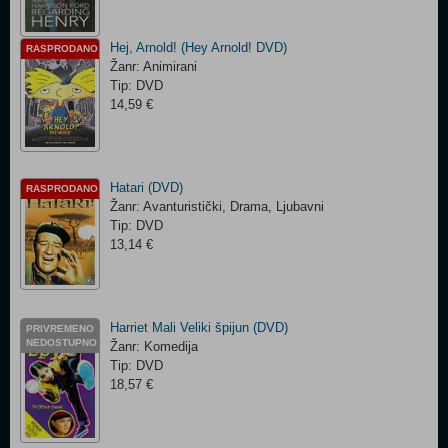
Hej, Arnold! (Hey Arnold! DVD)
RASPRODANO
Žanr: Animirani
Tip: DVD
14,59 €
Hatari (DVD)
RASPRODANO
Žanr: Avanturistički, Drama, Ljubavni
Tip: DVD
13,14 €
Harriet Mali Veliki špijun (DVD)
PRIVREMENO
NEDOSTUPNO
Žanr: Komedija
Tip: DVD
18,57 €