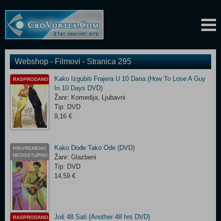
Webshop - Filmovi - Stranica 295
Kako Izgubiti Frajera U 10 Dana (How To Lose A Guy
RASPRODANO
In 10 Days DVD)
Žanr: Komedija, Ljubavni
Tip: DVD
9,16 €
Kako Dođe Tako Ode (DVD)
PRIVREMENO
NEDOSTUPNO
Žanr: Glazbeni
Tip: DVD
14,59 €
Još 48 Sati (Another 48 hrs DVD)
RASPRODANO