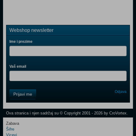
Webshop newsletter
Ime i prezime
Vaš email
Control
Odjava
Prijavi me
Field
One
Newsletter
Ova stranica i njen sadržaj su © Copyright 2001 - 2026 by CroVortex.
Zabava
Šifre
Control
Vicevi