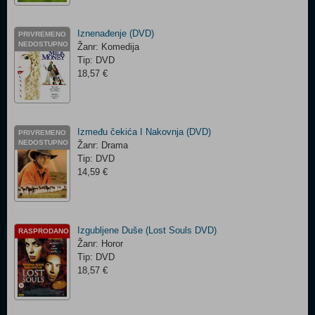
Iznenađenje (DVD)
PRIVREMENO
NEDOSTUPNO
Žanr: Komedija
Tip: DVD
18,57 €
Između čekića I Nakovnja (DVD)
PRIVREMENO
NEDOSTUPNO
Žanr: Drama
Tip: DVD
14,59 €
Izgubljene Duše (Lost Souls DVD)
RASPRODANO
Žanr: Horor
Tip: DVD
18,57 €