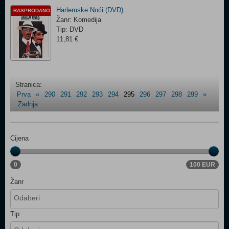
Harlemske Noći (DVD)
RASPRODANO
Žanr: Komedija
Tip: DVD
11,81 €
Stranica:
Prva
«
290
291
292
293
294
295
296
297
298
299
»
Zadnja
Cijena
0
100 EUR
Žanr
Tip