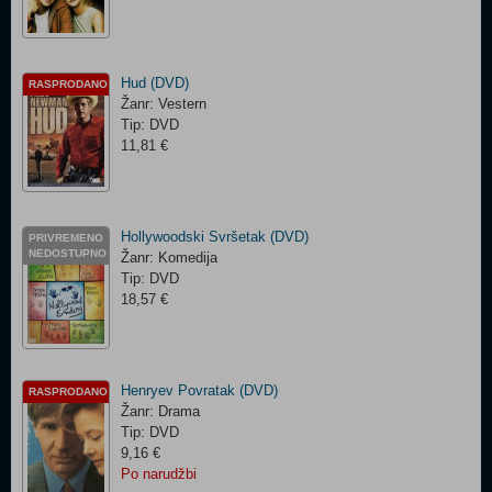
Hud (DVD)
RASPRODANO
Žanr: Vestern
Tip: DVD
11,81 €
Hollywoodski Svršetak (DVD)
PRIVREMENO
NEDOSTUPNO
Žanr: Komedija
Tip: DVD
18,57 €
Henryev Povratak (DVD)
RASPRODANO
Žanr: Drama
Tip: DVD
9,16 €
Po narudžbi