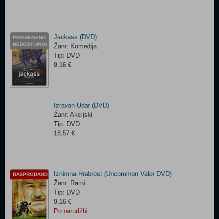
Jackass (DVD)
PRIVREMENO
NEDOSTUPNO
Žanr: Komedija
Tip: DVD
9,16 €
Izravan Udar (DVD)
Žanr: Akcijski
Tip: DVD
18,57 €
Iznimna Hrabrost (Uncommon Valor DVD)
RASPRODANO
Žanr: Ratni
Tip: DVD
9,16 €
Po narudžbi