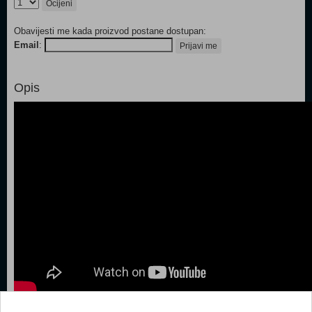
Ocijeni
Obavijesti me kada proizvod postane dostupan:
Email
:
Prijavi me
Opis