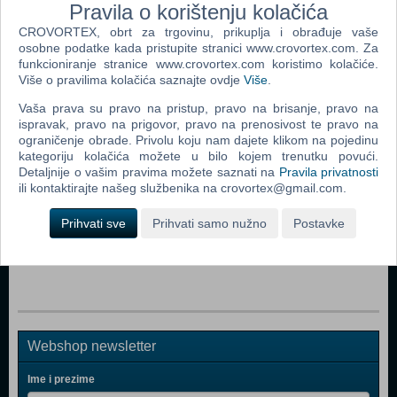
Pravila o korištenju kolačića
CROVORTEX, obrt za trgovinu, prikuplja i obrađuje vaše
Popularno
osobne podatke kada pristupite stranici www.crovortex.com. Za
funkcioniranje stranice www.crovortex.com koristimo kolačiće.
Nintendo Classic Mini Super Nintendo Enter. System
Više o pravilima kolačića saznajte ovdje
Više
.
(SNES) (N)
Vaša prava su pravo na pristup, pravo na brisanje, pravo na
Mitsumi FQ Keyboard Ergonomic KSX-2
ispravak, pravo na prigovor, pravo na prenosivost te pravo na
ograničenje obrade. Privolu koju nam dajete klikom na pojedinu
PlayStation VR
kategoriju kolačića možete u bilo kojem trenutku povući.
PlayStation 4 500GB D Chassis Gold Lim.ed.+dodatni
Detaljnije o vašim pravima možete saznati na
Pravila privatnosti
ili kontaktirajte našeg službenika na crovortex@gmail.com.
Gold DS4 kont
PlayStation 4 1TB Slim D Chassis Black
Prihvati sve
Prihvati samo nužno
Postavke
Nintendo 2DS White & Red + Tomodachi Life (UK)
Webshop newsletter
Ime i prezime