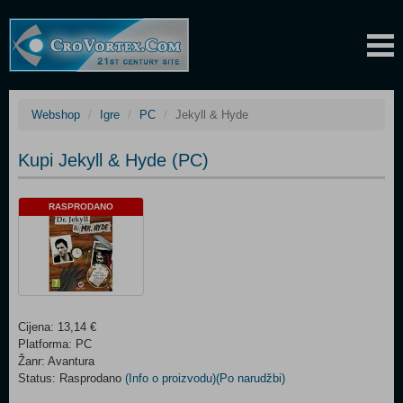
Webshop
Igre
PC
Jekyll & Hyde
Kupi Jekyll & Hyde (PC)
RASPRODANO
Cijena: 13,14 €
Platforma: PC
Žanr: Avantura
Status: Rasprodano
(Info o proizvodu)
(Po narudžbi)