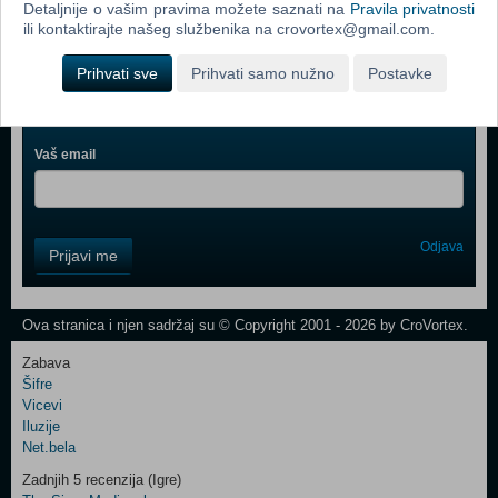
Detaljnije o vašim pravima možete saznati na
Pravila privatnosti
Webshop newsletter
ili kontaktirajte našeg službenika na crovortex@gmail.com.
Ime i prezime
Prihvati sve
Prihvati samo nužno
Postavke
Vaš email
Control
Odjava
Prijavi me
Field
One
Newsletter
Ova stranica i njen sadržaj su © Copyright 2001 - 2026 by CroVortex.
Zabava
Šifre
Control
Vicevi
Field
Iluzije
Two
Net.bela
Newsletter
Zadnjih 5 recenzija (Igre)