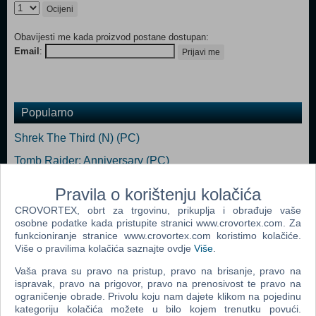
Ocijeni
Obavijesti me kada proizvod postane dostupan:
Email
:
Prijavi me
Popularno
Shrek The Third (N) (PC)
Tomb Raider: Anniversary (PC)
Fahrenheit (N) (PC)
Pravila o korištenju kolačića
Dreamfall: The Longest Journey (PC)
CROVORTEX, obrt za trgovinu, prikuplja i obrađuje vaše
osobne podatke kada pristupite stranici www.crovortex.com. Za
Pirates Of The Caribbean: Legend Of Jack Sparrow (PC)
funkcioniranje stranice www.crovortex.com koristimo kolačiće.
Više o pravilima kolačića saznajte ovdje
Više
.
Secret Files Tunguska (PC)
Vaša prava su pravo na pristup, pravo na brisanje, pravo na
ispravak, pravo na prigovor, pravo na prenosivost te pravo na
ograničenje obrade. Privolu koju nam dajete klikom na pojedinu
kategoriju kolačića možete u bilo kojem trenutku povući.