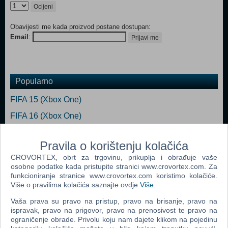
Ocijeni
Obavijesti me kada proizvod postane dostupan:
Email
:
Prijavi me
Popularno
FIFA 15 (Xbox One)
FIFA 16 (Xbox One)
Pro Evolution Soccer 2015 Day one edition (PES 2015)
(Xbox One)
Pravila o korištenju kolačića
CROVORTEX, obrt za trgovinu, prikuplja i obrađuje vaše
FIFA 17 Deluxe Edition (Xbox One)
osobne podatke kada pristupite stranici www.crovortex.com. Za
FIFA 15 - Ultimate Team Edition (Xbox One)
funkcioniranje stranice www.crovortex.com koristimo kolačiće.
Više o pravilima kolačića saznajte ovdje
Više
.
FIFA 16 Deluxe Edition (Xbox One)
Vaša prava su pravo na pristup, pravo na brisanje, pravo na
ispravak, pravo na prigovor, pravo na prenosivost te pravo na
ograničenje obrade. Privolu koju nam dajete klikom na pojedinu