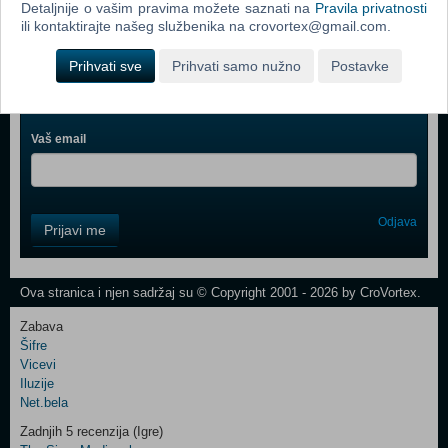
Detaljnije o vašim pravima možete saznati na
Pravila privatnosti
Webshop newsletter
ili kontaktirajte našeg službenika na crovortex@gmail.com.
Ime i prezime
Prihvati sve
Prihvati samo nužno
Postavke
Vaš email
Control
Odjava
Prijavi me
Field
One
Newsletter
Ova stranica i njen sadržaj su © Copyright 2001 - 2026 by CroVortex.
Zabava
Šifre
Control
Vicevi
Field
Iluzije
Two
Net.bela
Newsletter
Zadnjih 5 recenzija (Igre)