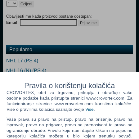
Ocijeni
Obavijesti me kada proizvod postane dostupan:
Email
:
Prijavi me
Popularno
NHL 17 (PS 4)
NHL 16 (N) (PS 4)
NHL 18 (PS 4)
Pravila o korištenju kolačića
NHL 19 (PS 4)
CROVORTEX, obrt za trgovinu, prikuplja i obrađuje vaše
osobne podatke kada pristupite stranici www.crovortex.com. Za
NHL 19 (N) (PS 4)
funkcioniranje stranice www.crovortex.com koristimo kolačiće.
Više o pravilima kolačića saznajte ovdje
Više
.
NHL 22 (Nordic) (N) (PS 4)
Vaša prava su pravo na pristup, pravo na brisanje, pravo na
ispravak, pravo na prigovor, pravo na prenosivost te pravo na
ograničenje obrade. Privolu koju nam dajete klikom na pojedinu
kategoriju kolačića možete u bilo kojem trenutku povući.