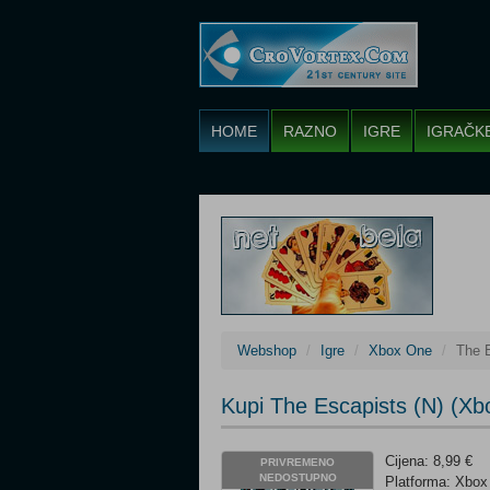
HOME
RAZNO
IGRE
IGRAČK
Webshop
Igre
Xbox One
The E
Kupi The Escapists (N) (X
Cijena: 8,99 €
PRIVREMENO
NEDOSTUPNO
Platforma: Xbo