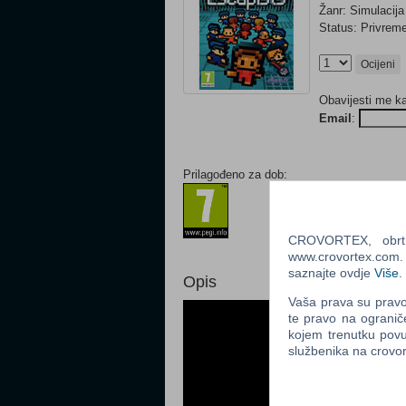
Žanr: Simulacija
Status: Privre
Ocijeni
Obavijesti me k
Email
:
Prilagođeno za dob:
CROVORTEX, obrt z
www.crovortex.com. Z
saznajte ovdje
Više
.
Opis
Vaša prava su pravo 
te pravo na ogranič
kojem trenutku povu
službenika na crov