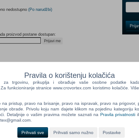
meno nedostupno
(Po narudžbi)
Control
Prij
Field
ada proizvod postane dostupan:
One
Newsle
Prijavi me
Control
Field
Pravila o korištenju kolačića
Two
a trgovinu, prikuplja i obrađuje vaše osobne podatke kada p
Newsle
a funkcioniranje stranice www.crovortex.com koristimo kolačiće. Više
na pristup, pravo na brisanje, pravo na ispravak, pravo na prigovor,
Control
enje obrade. Privolu koju nam dajete klikom na pojedinu kategoriju ko
Field
ći. Detaljnije o vašim pravima možete saznati na
Pravila privatnosti
i
Three
ortex@gmail.com.
Newsle
Prihvati sve
Prihvati samo nužno
Postavke