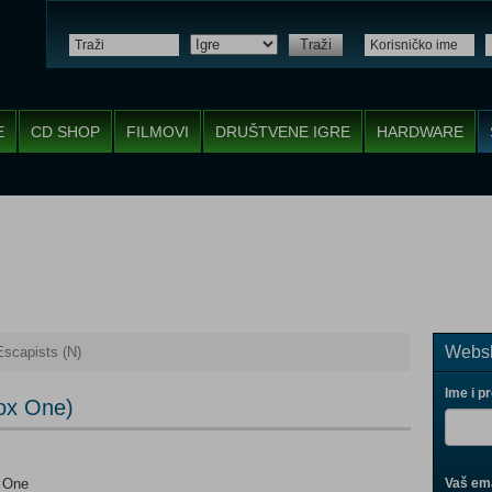
Traži
E
CD SHOP
FILMOVI
DRUŠTVENE IGRE
HARDWARE
Websh
scapists (N)
Ime i p
box One)
x One
Vaš ema