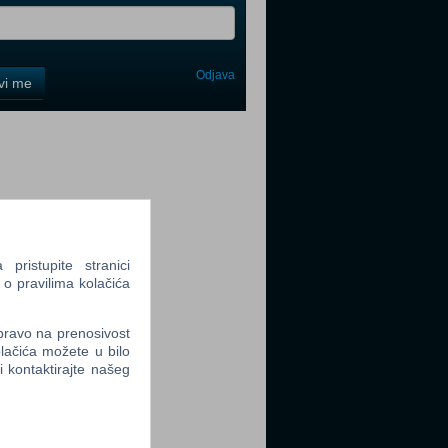
Odjava
avi me
tter
ristupite stranici
tter
 o pravilima kolačića
 pravo na prenosivost
lačića možete u bilo
li kontaktirajte našeg
tter