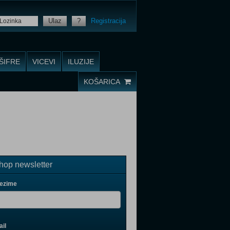
Ulaz
?
Registracija
ŠIFRE
VICEVI
ILUZIJE
KOŠARICA
op newsletter
rezime
il