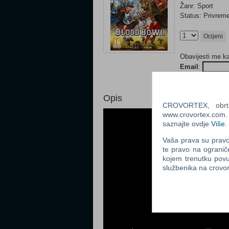
Žanr: Sport
Status: Privre
Ocijeni
Obavijesti me k
Email
:
Opis
CROVORTEX, obrt z
www.crovortex.com. Z
saznajte ovdje
Više
.
Vaša prava su pravo 
te pravo na ogranič
kojem trenutku povu
službenika na crov