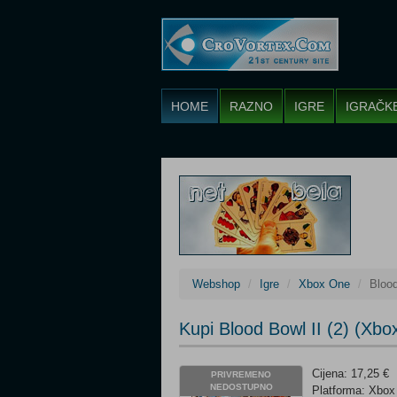
HOME
RAZNO
IGRE
IGRAČK
Webshop
Igre
Xbox One
Blood
Kupi Blood Bowl II (2) (Xb
Cijena: 17,25 €
PRIVREMENO
NEDOSTUPNO
Platforma: Xbo