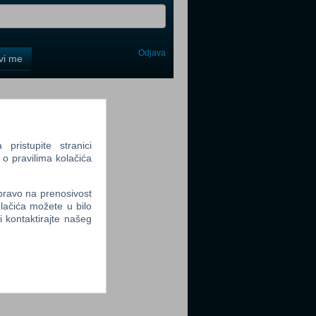
Odjava
avi me
tter
ristupite stranici
 o pravilima kolačića
tter
 pravo na prenosivost
lačića možete u bilo
li kontaktirajte našeg
tter