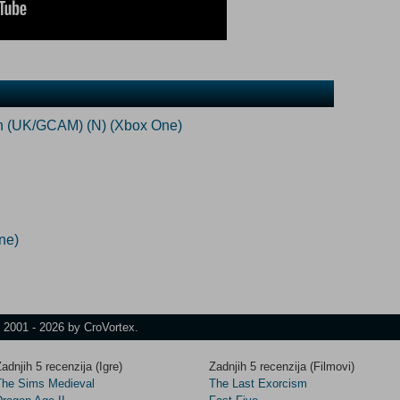
ion (UK/GCAM) (N) (Xbox One)
ne)
t 2001 - 2026 by CroVortex.
adnjih 5 recenzija (Igre)
Zadnjih 5 recenzija (Filmovi)
The Sims Medieval
The Last Exorcism