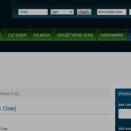
Traži
E
CD SHOP
FILMOVI
DRUŠTVENE IGRE
HARDWARE
Websh
 Bowl II (2)
Ime i p
ox One)
x One
Vaš ema