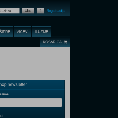
Ulaz
?
Registracija
ŠIFRE
VICEVI
ILUZIJE
KOŠARICA
op newsletter
rezime
il