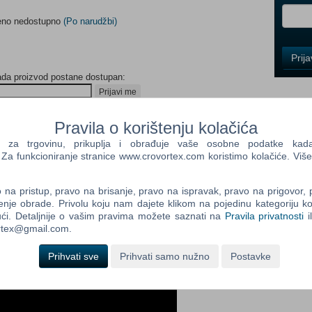
meno nedostupno
(Po narudžbi)
Control
Prij
Field
ada proizvod postane dostupan:
One
Newsle
Prijavi me
Pravila o korištenju kolačića
a trgovinu, prikuplja i obrađuje vaše osobne podatke kada p
Control
a funkcioniranje stranice www.crovortex.com koristimo kolačiće. Više
Field
Two
Newsle
na pristup, pravo na brisanje, pravo na ispravak, pravo na prigovor,
enje obrade. Privolu koju nam dajete klikom na pojedinu kategoriju ko
ći. Detaljnije o vašim pravima možete saznati na
Pravila privatnosti
i
ortex@gmail.com.
Control
Field
Prihvati sve
Prihvati samo nužno
Postavke
Three
Newsle