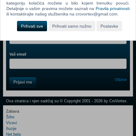
kategoriju kolačića možete u bilo kojem trenutku povući.
Detaljnije o vašim pravima možete saznati na
Pravila privatnosti
ili kontaktirajte našeg službenika na crovortex@gmail.com.
Webshop newsletter
Prihvati sve
Prihvati samo nužno
Postavke
Ime i prezime
Vaš email
Control
Odjava
Prijavi me
Field
One
Newsletter
Ova stranica i njen sadržaj su © Copyright 2001 - 2026 by CroVortex.
Zabava
Šifre
Control
Vicevi
Field
Iluzije
Two
Net.bela