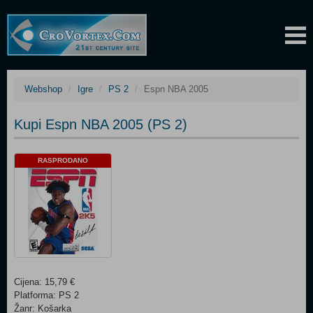
Webshop
Igre
PS 2
Espn NBA 2005
Kupi Espn NBA 2005 (PS 2)
RASPRODANO
Cijena: 15,79 €
Platforma: PS 2
Žanr: Košarka