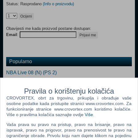
Status: Rasprodano
(Info o proizvodu)
Ocijeni
Obavijesti me kada proizvod postane dostupan:
Email
:
Prijavi me
Popularno
NBA Live 08 (N) (PS 2)
NBA Live 2007 (PS 2)
Pravila o korištenju kolačića
ESPN Basketball 2K4 (PS 2)
CROVORTEX, obrt za trgovinu, prikuplja i obrađuje vaše
NBA 2K6 (PS 2)
osobne podatke kada pristupite stranici www.crovortex.com. Za
funkcioniranje stranice www.crovortex.com koristimo kolačiće.
NBA Live 09 (PS 2)
Više o pravilima kolačića saznajte ovdje
Više
.
Nba Street V3 (PS 2)
Vaša prava su pravo na pristup, pravo na brisanje, pravo na
ispravak, pravo na prigovor, pravo na prenosivost te pravo na
ograničenje obrade. Privolu koju nam dajete klikom na pojedinu