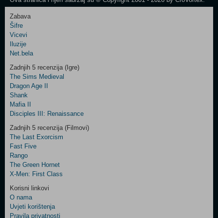
Zabava
Šifre
Control
Vicevi
Field
Iluzije
Two
Net.bela
Newsletter
Zadnjih 5 recenzija (Igre)
The Sims Medieval
Dragon Age II
Shank
Control
Mafia II
Field
Disciples III: Renaissance
Three
Newsletter
Zadnjih 5 recenzija (Filmovi)
The Last Exorcism
Fast Five
Rango
The Green Hornet
X-Men: First Class
Korisni linkovi
O nama
Uvjeti korištenja
Pravila privatnosti