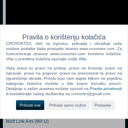
Pravila o korištenju kolačića
CROVORTEX, obrt za trgovinu, prikuplja i obrađuje vaše
osobne podatke kada pristupite stranici www.crovortex.com. Za
funkcioniranje stranice www.crovortex.com koristimo kolačiće.
Više o pravilima kolačića saznajte ovdje
Više
.
Vaša prava su pravo na pristup, pravo na brisanje, pravo na
Popularno
ispravak, pravo na prigovor, pravo na prenosivost te pravo na
ograničenje obrade. Privolu koju nam dajete klikom na pojedinu
Lego Jurassic World (Wii U)
kategoriju kolačića možete u bilo kojem trenutku povući.
Detaljnije o vašim pravima možete saznati na
Pravila privatnosti
Animal Crossing Amiibo Festival + 2 Amiibos & 3 Amiibo
ili kontaktirajte našeg službenika na crovortex@gmail.com.
Cards (Wii U)
Prihvati sve
Prihvati samo nužno
Postavke
Super Mario Maker + Artbook (N) (Wii U)
The Legend of Zelda Twilight Princess HD+Soundtr.&
Wolf Link Ami (Wii U)