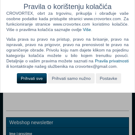
Pravila o korištenju kolačića
CROVORTEX, obrt za trgovinu, prikuplja i obrađuje vaše
osobne podatke kada pristupite stranici www.crovortex.com. Za
Popularno
funkcioniranje stranice www.crovortex.com koristimo kolačiće.
Više o pravilima kolačića saznajte ovdje
Više
.
Assassin's Creed Unity CD Key (Xbox One)
Vaša prava su pravo na pristup, pravo na brisanje, pravo na
Grand Theft Auto V (Xbox One)
ispravak, pravo na prigovor, pravo na prenosivost te pravo na
ograničenje obrade. Privolu koju nam dajete klikom na pojedinu
Watch Dogs (N) (Xbox One)
kategoriju kolačića možete u bilo kojem trenutku povući.
Detaljnije o vašim pravima možete saznati na
Pravila privatnosti
Star Wars Battlefront (Xbox One)
ili kontaktirajte našeg službenika na crovortex@gmail.com.
WWE 2K15 (Xbox One)
Prihvati sve
Prihvati samo nužno
Postavke
Metal Gear Solid V (5) The Phantom Pain - Day One
Edition (N) (Xbox One)
Webshop newsletter
Ime i prezime