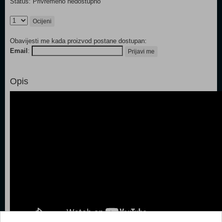
Status: Privremeno nedostupno
Ocijeni
Obavijesti me kada proizvod postane dostupan:
Email
:
Prijavi me
Opis