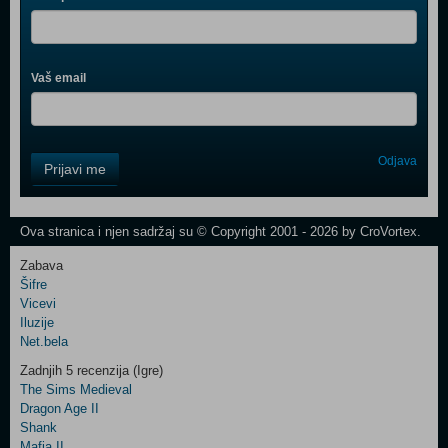
Vaš email
Control
Odjava
Prijavi me
Field
One
Newsletter
Ova stranica i njen sadržaj su © Copyright 2001 - 2026 by CroVortex.
Zabava
Šifre
Control
Vicevi
Field
Iluzije
Two
Net.bela
Newsletter
Zadnjih 5 recenzija (Igre)
The Sims Medieval
Dragon Age II
Shank
Control
Mafia II