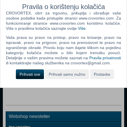
Pravila o korištenju kolačića
CROVORTEX, obrt za trgovinu, prikuplja i obrađuje vaše
osobne podatke kada pristupite stranici www.crovortex.com. Za
funkcioniranje stranice www.crovortex.com koristimo kolačiće.
Više o pravilima kolačića saznajte ovdje
Više
.
Popularno
Vaša prava su pravo na pristup, pravo na brisanje, pravo na
Grand Theft Auto Vice City Stories (PSP)
ispravak, pravo na prigovor, pravo na prenosivost te pravo na
ograničenje obrade. Privolu koju nam dajete klikom na pojedinu
Grand Theft Auto Liberty City Stories (PSP)
kategoriju kolačića možete u bilo kojem trenutku povući.
Spiderman 2 (PSP)
Detaljnije o vašim pravima možete saznati na
Pravila privatnosti
ili kontaktirajte našeg službenika na crovortex@gmail.com.
Street Fighter Alpha 3 Max (PSP)
Prihvati sve
Prihvati samo nužno
Postavke
Star Wars Battlefront II (PSP)
Harry Potter And The Goblet Of Fire (PSP)
Webshop newsletter