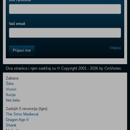
Ime i prezime
Vaš email
Control
Odjava
Prijavi me
Field
One
Newsletter
Ova stranica i njen sadržaj su © Copyright 2001 - 2026 by CroVortex.
Zabava
Šifre
Control
Vicevi
Field
Iluzije
Two
Net.bela
Newsletter
Zadnjih 5 recenzija (Igre)
The Sims Medieval
Dragon Age II
Shank
Control