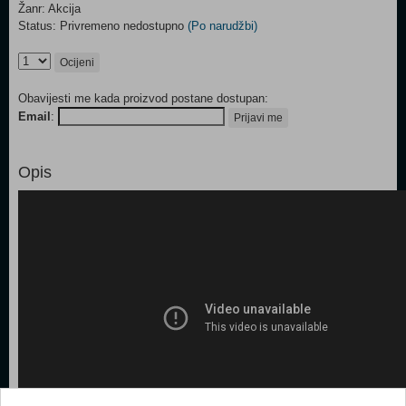
Žanr: Akcija
Status: Privremeno nedostupno
(Po narudžbi)
Ocijeni
Obavijesti me kada proizvod postane dostupan:
Email
:
Prijavi me
Opis