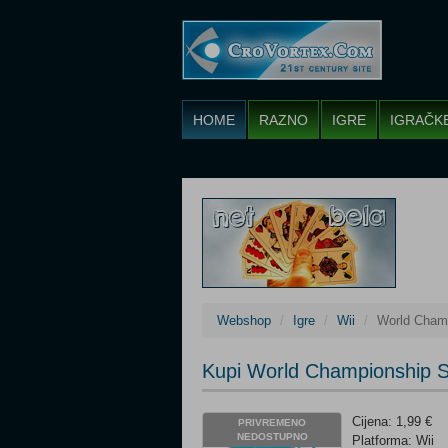
HOME
RAZNO
IGRE
IGRAČK
Webshop
Igre
Wii
World Champ
Kupi World Championship Sp
Cijena: 1,99 €
PRIVREMENO
NEDOSTUPNO
Platforma: Wii