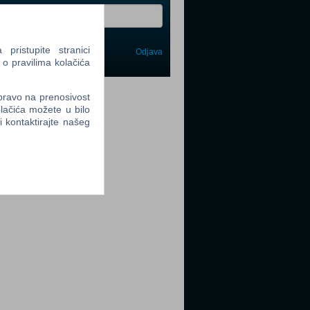
ristupite stranici
Odjava
avi me
 o pravilima kolačića
tter
 pravo na prenosivost
lačića možete u bilo
li kontaktirajte našeg
tter
tter