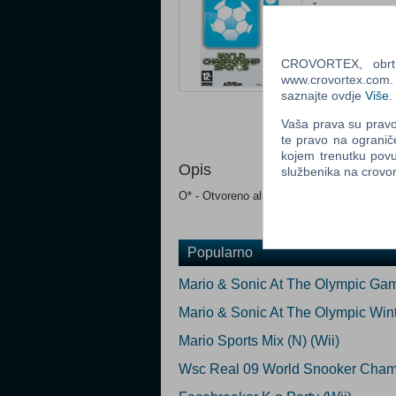
Žanr: Sport
Status: Privre
CROVORTEX, obrt z
Ocijeni
www.crovortex.com. Z
saznajte ovdje
Više
.
Obavijesti me k
Email
:
Vaša prava su pravo 
te pravo na ogranič
kojem trenutku povu
Opis
službenika na crov
O* - Otvoreno ali novo, nekorišteno.
Popularno
Mario & Sonic At The Olympic Gam
Mario & Sonic At The Olympic Win
Mario Sports Mix (N) (Wii)
Wsc Real 09 World Snooker Champ