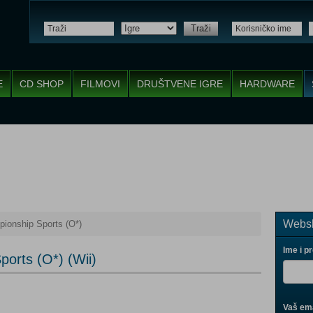
Traži
E
CD SHOP
FILMOVI
DRUŠTVENE IGRE
HARDWARE
Websh
ionship Sports (O*)
Ime i p
orts (O*) (Wii)
Vaš ema