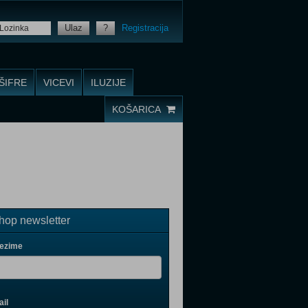
Ulaz
?
Registracija
ŠIFRE
VICEVI
ILUZIJE
KOŠARICA
op newsletter
rezime
il