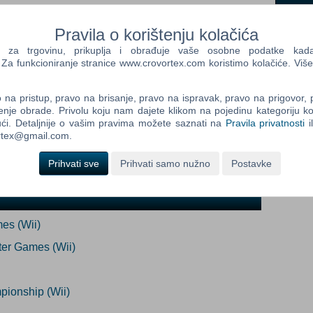
meno nedostupno
(Po narudžbi)
Pravila o korištenju kolačića
a trgovinu, prikuplja i obrađuje vaše osobne podatke kada p
Control
Prij
a funkcioniranje stranice www.crovortex.com koristimo kolačiće. Više
Field
ada proizvod postane dostupan:
One
Newsle
Prijavi me
na pristup, pravo na brisanje, pravo na ispravak, pravo na prigovor,
enje obrade. Privolu koju nam dajete klikom na pojedinu kategoriju ko
ći. Detaljnije o vašim pravima možete saznati na
Pravila privatnosti
i
ortex@gmail.com.
Control
Field
Prihvati sve
Prihvati samo nužno
Postavke
Two
Newsle
es (Wii)
Control
ter Games (Wii)
Field
Three
Newsle
ionship (Wii)