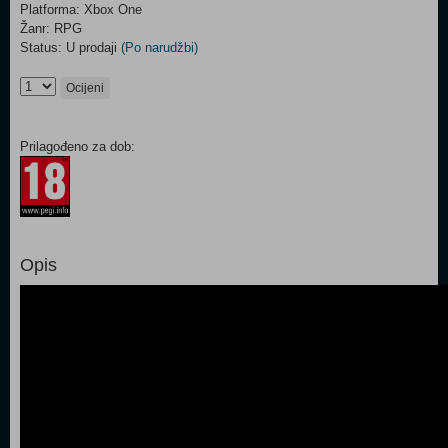
Platforma: Xbox One
Žanr: RPG
Status: U prodaji
(Po narudžbi)
Ocijeni
Prilagođeno za dob:
Opis