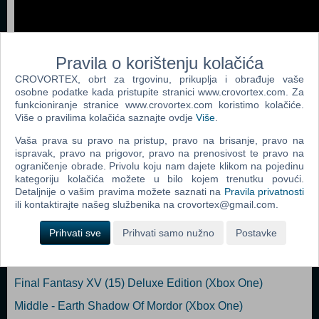
Pravila o korištenju kolačića
CROVORTEX, obrt za trgovinu, prikuplja i obrađuje vaše
osobne podatke kada pristupite stranici www.crovortex.com. Za
funkcioniranje stranice www.crovortex.com koristimo kolačiće.
Dodaj u košaricu
Više o pravilima kolačića saznajte ovdje
Više
.
Vaša prava su pravo na pristup, pravo na brisanje, pravo na
Popularno
ispravak, pravo na prigovor, pravo na prenosivost te pravo na
ograničenje obrade. Privolu koju nam dajete klikom na pojedinu
Fallout 4 (ENG/ARABIC) (N) (Xbox One)
kategoriju kolačića možete u bilo kojem trenutku povući.
Detaljnije o vašim pravima možete saznati na
Pravila privatnosti
Dragon Age Inquisition (N) (Xbox One)
ili kontaktirajte našeg službenika na crovortex@gmail.com.
Diablo III (3) Reaper of Souls Ultimate Evil Edition (N)
Prihvati sve
Prihvati samo nužno
Postavke
(Xbox One)
The Witcher III (3) Wild Hunt (Xbox One)
Final Fantasy XV (15) Deluxe Edition (Xbox One)
Middle - Earth Shadow Of Mordor (Xbox One)