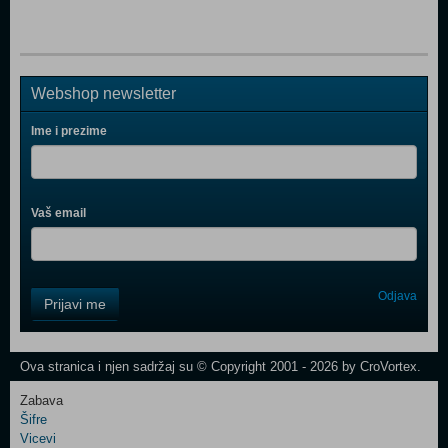
Webshop newsletter
Ime i prezime
Vaš email
Control
Odjava
Prijavi me
Field
One
Newsletter
Ova stranica i njen sadržaj su © Copyright 2001 - 2026 by CroVortex.
Zabava
Šifre
Control
Vicevi