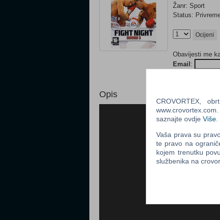
Žanr: Sport
Status: Privre
Ocijeni
Obavijesti me k
Email
:
Opis
CROVORTEX, obrt z
www.crovortex.com. Z
saznajte ovdje
Više
.
Vaša prava su pravo 
te pravo na ogranič
kojem trenutku povu
službenika na crov