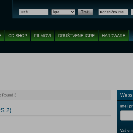
Traži
E
CD SHOP
FILMOVI
DRUŠTVENE IGRE
HARDWARE
Websh
ht Round 3
Ime i p
PS 2)
Vaš ema