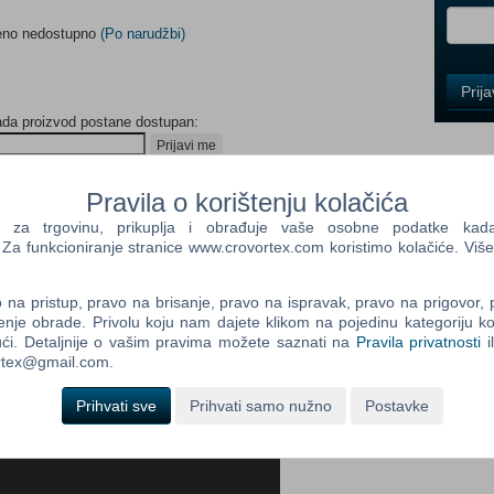
meno nedostupno
(Po narudžbi)
Control
Prij
Field
ada proizvod postane dostupan:
One
Newsle
Prijavi me
Pravila o korištenju kolačića
a trgovinu, prikuplja i obrađuje vaše osobne podatke kada p
Control
a funkcioniranje stranice www.crovortex.com koristimo kolačiće. Više
Field
Two
Newsle
na pristup, pravo na brisanje, pravo na ispravak, pravo na prigovor,
enje obrade. Privolu koju nam dajete klikom na pojedinu kategoriju ko
ći. Detaljnije o vašim pravima možete saznati na
Pravila privatnosti
i
ortex@gmail.com.
Control
Field
Prihvati sve
Prihvati samo nužno
Postavke
Three
Newsle