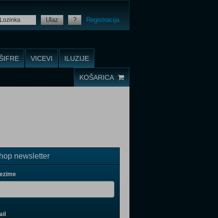
Ulaz
?
Registracija
ŠIFRE
VICEVI
ILUZIJE
KOŠARICA
op newsletter
rezime
il