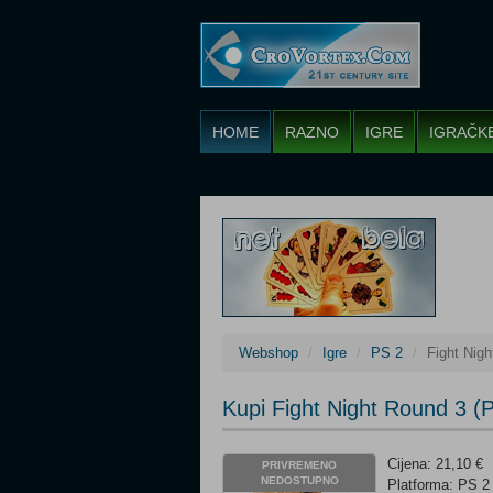
HOME
RAZNO
IGRE
IGRAČK
Webshop
Igre
PS 2
Fight Nig
Kupi Fight Night Round 3 (
Cijena: 21,10 €
PRIVREMENO
NEDOSTUPNO
Platforma: PS 2