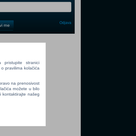
Odjava
avi me
tter
ristupite stranici
 o pravilima kolačića
tter
 pravo na prenosivost
lačića možete u bilo
li kontaktirajte našeg
tter