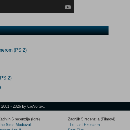
merom (PS 2)
(PS 2)
)
t 2001 - 2026 by CroVortex.
adnjih 5 recenzija (Igre)
Zadnjih 5 recenzija (Filmovi)
The Sims Medieval
The Last Exorcism