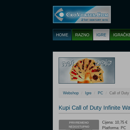
HOME
RAZNO
IGRE
IGRAČK
Webshop
Igre
PC
Call of Duty
Kupi Call of Duty Infinite W
Cijena: 10,75 €
PRIVREMENO
NEDOSTUPNO
Platforma: PC