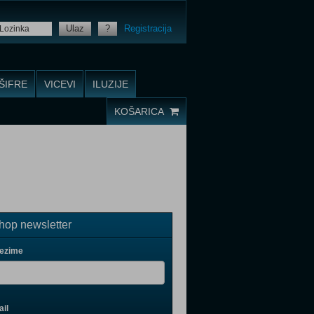
Ulaz
?
Registracija
ŠIFRE
VICEVI
ILUZIJE
KOŠARICA
op newsletter
rezime
il