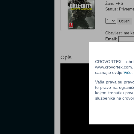
Žanr: FPS
Status: Privre
Ocijeni
Obavijesti me k
Email
:
Opis
CROVORTEX, obrt z
www.crovortex.com. Z
saznajte ovdje
Više
.
Vaša prava su pravo 
te pravo na ogranič
kojem trenutku povu
službenika na crov