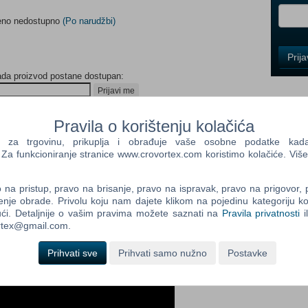
meno nedostupno
(Po narudžbi)
Control
Prij
Field
ada proizvod postane dostupan:
One
Newsle
Prijavi me
Pravila o korištenju kolačića
a trgovinu, prikuplja i obrađuje vaše osobne podatke kada p
Control
a funkcioniranje stranice www.crovortex.com koristimo kolačiće. Više
Field
Two
Newsle
na pristup, pravo na brisanje, pravo na ispravak, pravo na prigovor,
enje obrade. Privolu koju nam dajete klikom na pojedinu kategoriju ko
ći. Detaljnije o vašim pravima možete saznati na
Pravila privatnosti
i
ortex@gmail.com.
Control
Field
Prihvati sve
Prihvati samo nužno
Postavke
Three
Newsle