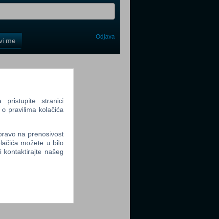
Odjava
avi me
tter
ristupite stranici
 o pravilima kolačića
tter
 pravo na prenosivost
lačića možete u bilo
li kontaktirajte našeg
tter