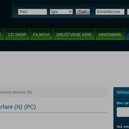
Traži
E
CD SHOP
FILMOVI
DRUŠTVENE IGRE
HARDWARE
Websh
 Infinite Warfare (N)
Ime i p
arfare (N) (PC)
Vaš ema