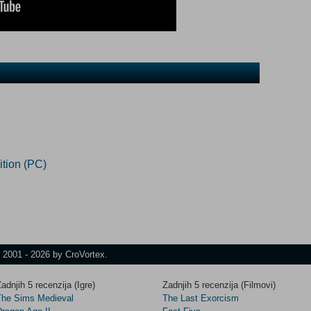
tion (PC)
t 2001 - 2026 by CroVortex.
adnjih 5 recenzija (Igre)
Zadnjih 5 recenzija (Filmovi)
The Sims Medieval
The Last Exorcism