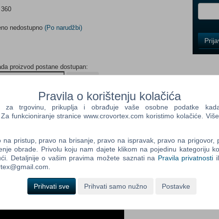
 360
meno nedostupno
(Po narudžbi)
Control
Prij
Field
One
Newsle
ada proizvod postane dostupan:
Prijavi me
Pravila o korištenju kolačića
Control
a trgovinu, prikuplja i obrađuje vaše osobne podatke kada p
Field
a funkcioniranje stranice www.crovortex.com koristimo kolačiće. Više
Two
Newsle
na pristup, pravo na brisanje, pravo na ispravak, pravo na prigovor,
enje obrade. Privolu koju nam dajete klikom na pojedinu kategoriju ko
ći. Detaljnije o vašim pravima možete saznati na
Pravila privatnosti
i
ortex@gmail.com.
Control
Field
Prihvati sve
Prihvati samo nužno
Postavke
Three
Newsle