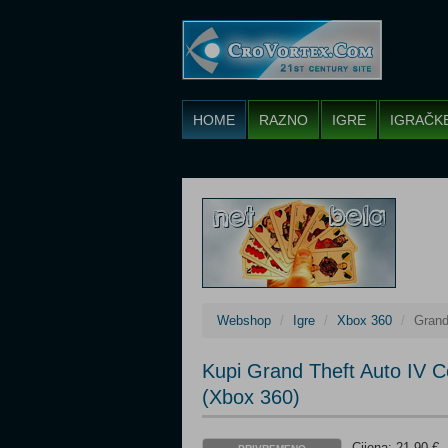
HOME
RAZNO
IGRE
IGRAČK
Webshop
Igre
Xbox 360
Grand
Kupi Grand Theft Auto IV C
(Xbox 360)
Cijena: 21,90 €