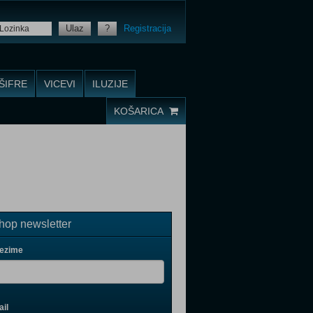
Ulaz
?
Registracija
ŠIFRE
VICEVI
ILUZIJE
KOŠARICA
op newsletter
rezime
il