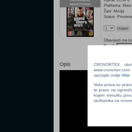
PRIVREMENO
NEDOSTUPNO
Platforma: Xbox
Žanr: Akcija
Status: Privre
Ocijeni
Obavijesti me k
Email
:
Opis
CROVORTEX, obrt z
www.crovortex.com. Z
saznajte ovdje
Više
.
Vaša prava su pravo 
te pravo na ogranič
kojem trenutku povu
službenika na crov