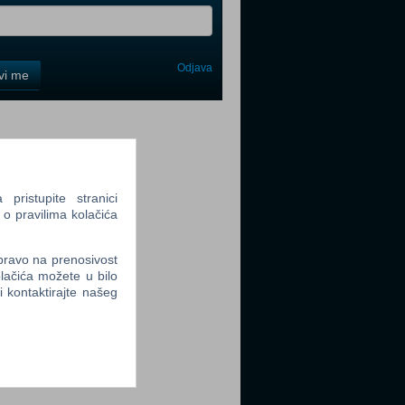
Odjava
avi me
tter
ristupite stranici
 o pravilima kolačića
tter
 pravo na prenosivost
lačića možete u bilo
li kontaktirajte našeg
tter