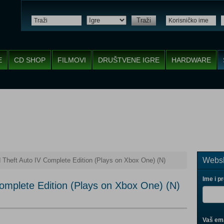
Traži
E
CD SHOP
FILMOVI
DRUŠTVENE IGRE
HARDWARE
Websh
 Theft Auto IV Complete Edition (Plays on Xbox One) (N)
Ime i p
omplete Edition (Plays on Xbox One) (N)
Vaš ema