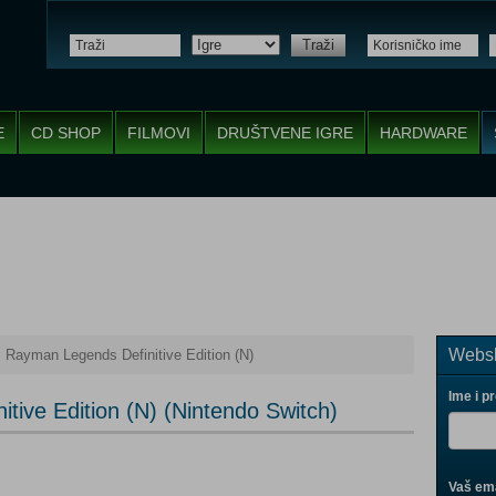
Traži
E
CD SHOP
FILMOVI
DRUŠTVENE IGRE
HARDWARE
Websh
Rayman Legends Definitive Edition (N)
Ime i p
tive Edition (N) (Nintendo Switch)
Vaš ema