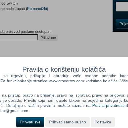
endo Switch
meno nedostupno
(Po narudžbi)
Control
Prij
Field
ada proizvod postane dostupan:
One
Newsle
Prijavi me
Control
Field
Pravila o korištenju kolačića
Two
a trgovinu, prikuplja i obrađuje vaše osobne podatke kada p
Newsle
a funkcioniranje stranice www.crovortex.com koristimo kolačiće. Više
na pristup, pravo na brisanje, pravo na ispravak, pravo na prigovor,
Control
enje obrade. Privolu koju nam dajete klikom na pojedinu kategoriju ko
Field
ći. Detaljnije o vašim pravima možete saznati na
Pravila privatnosti
i
Three
ortex@gmail.com.
Newsle
Prihvati sve
Prihvati samo nužno
Postavke