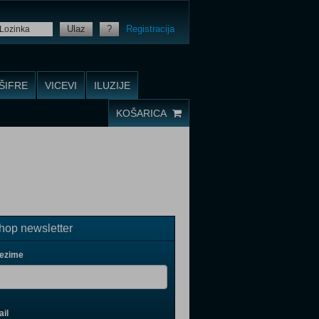
Ulaz
?
Registracija
ŠIFRE
VICEVI
ILUZIJE
KOŠARICA
op newsletter
rezime
il