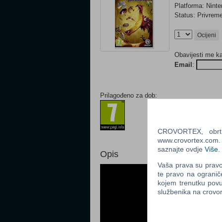
Platforma: Nint
Status: Privre
Ocijeni
Obavijesti me k
Email
:
Prilagođeno za dob:
CROVORTEX, obrt z
www.crovortex.com. Z
saznajte ovdje
Više
.
Opis
Vaša prava su pravo 
te pravo na ogranič
kojem trenutku povu
službenika na crov