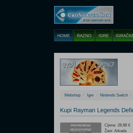
HOME
RAZNO
IGRE
IGRAČK
Webshop
Igre
Nintendo Switch
Kupi Rayman Legends Defini
Cijena: 28,88 €
PRIVREMENO
NEDOSTUPNO
Žanr: Arkada