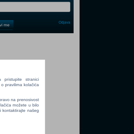
Odjava
avi me
tter
ristupite stranici
tter
 o pravilima kolačića
 pravo na prenosivost
lačića možete u bilo
li kontaktirajte našeg
tter