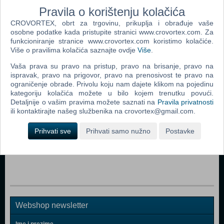
Pravila o korištenju kolačića
CROVORTEX, obrt za trgovinu, prikuplja i obrađuje vaše
osobne podatke kada pristupite stranici www.crovortex.com. Za
funkcioniranje stranice www.crovortex.com koristimo kolačiće.
Više o pravilima kolačića saznajte ovdje
Više
.
Popularno
Vaša prava su pravo na pristup, pravo na brisanje, pravo na
Pro Evolution Soccer 2009 (Xbox 360)
ispravak, pravo na prigovor, pravo na prenosivost te pravo na
ograničenje obrade. Privolu koju nam dajete klikom na pojedinu
Pro Evolution Soccer 2008 (Xbox 360)
kategoriju kolačića možete u bilo kojem trenutku povući.
Pro Evolution Soccer 6 (Xbox 360)
Detaljnije o vašim pravima možete saznati na
Pravila privatnosti
ili kontaktirajte našeg službenika na crovortex@gmail.com.
FIFA 13 (Xbox 360)
Prihvati sve
Prihvati samo nužno
Postavke
Pro Evolution Soccer 2012 (O*) (Xbox 360)
Pro Evolution Soccer 2010 (Xbox 360)
Webshop newsletter