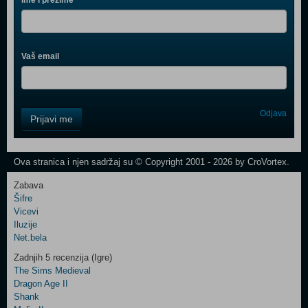
Ime i prezime
Vaš email
Control
Odjava
Prijavi me
Field
One
Newsletter
Ova stranica i njen sadržaj su © Copyright 2001 - 2026 by CroVortex.
Zabava
Šifre
Control
Vicevi
Field
Iluzije
Two
Net.bela
Newsletter
Zadnjih 5 recenzija (Igre)
The Sims Medieval
Dragon Age II
Shank
Control