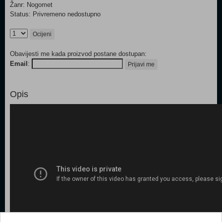
Žanr: Nogomet
Status: Privremeno nedostupno
Ocijeni
Obavijesti me kada proizvod postane dostupan:
Email
:
Prijavi me
Opis