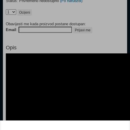
Status: Privremeno nedostupno
(Po narudžbi)
Ocijeni
Obavijesti me kada proizvod postane dostupan:
Email
:
Prijavi me
Opis