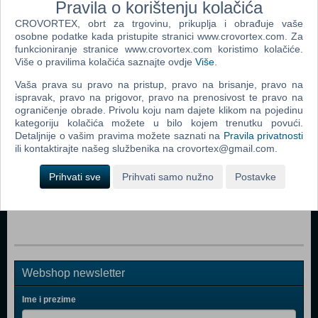
Pravila o korištenju kolačića
CROVORTEX, obrt za trgovinu, prikuplja i obrađuje vaše
osobne podatke kada pristupite stranici www.crovortex.com. Za
funkcioniranje stranice www.crovortex.com koristimo kolačiće.
Popularno
Više o pravilima kolačića saznajte ovdje
Više
.
NHL 17 (N) (Xbox One)
Vaša prava su pravo na pristup, pravo na brisanje, pravo na
ispravak, pravo na prigovor, pravo na prenosivost te pravo na
NHL 18 (Xbox One)
ograničenje obrade. Privolu koju nam dajete klikom na pojedinu
kategoriju kolačića možete u bilo kojem trenutku povući.
NHL 15 (Xbox One)
Detaljnije o vašim pravima možete saznati na
Pravila privatnosti
NHL 16 (Xbox One)
ili kontaktirajte našeg službenika na crovortex@gmail.com.
NHL 19 (Xbox One)
Prihvati sve
Prihvati samo nužno
Postavke
NHL 21 (Nordic) (N) (Xbox One)
Webshop newsletter
Ime i prezime