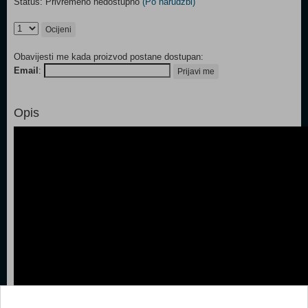
Status: Privremeno nedostupno
(Po narudžbi)
Ocijeni
Obavijesti me kada proizvod postane dostupan:
Email
:
Prijavi me
Opis