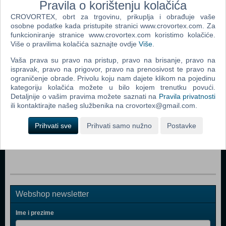
Pravila o korištenju kolačića
CROVORTEX, obrt za trgovinu, prikuplja i obrađuje vaše
osobne podatke kada pristupite stranici www.crovortex.com. Za
funkcioniranje stranice www.crovortex.com koristimo kolačiće.
Popularno
Više o pravilima kolačića saznajte ovdje
Više
.
RBI Baseball 2017 (N) (Nintendo Switch)
Vaša prava su pravo na pristup, pravo na brisanje, pravo na
ispravak, pravo na prigovor, pravo na prenosivost te pravo na
Carnival Games (Code in a box) (N) (Nintendo Switch)
ograničenje obrade. Privolu koju nam dajete klikom na pojedinu
kategoriju kolačića možete u bilo kojem trenutku povući.
Rocket League Collector’s Edition (N) (Nintendo Switch)
Detaljnije o vašim pravima možete saznati na
Pravila privatnosti
Super Mario Party (N) (Nintendo Switch)
ili kontaktirajte našeg službenika na crovortex@gmail.com.
Go Vacation (N) (Nintendo Switch)
Prihvati sve
Prihvati samo nužno
Postavke
WWE 2K18 (German Box) (N) (Nintendo Switch)
Webshop newsletter
Ime i prezime