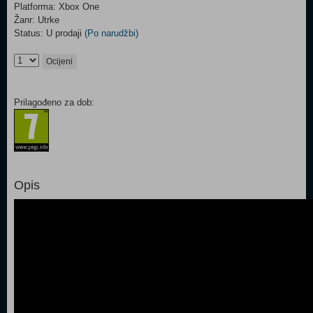
Platforma: Xbox One
Žanr: Utrke
Status: U prodaji
(Po narudžbi)
Ocijeni
Prilagođeno za dob:
Opis