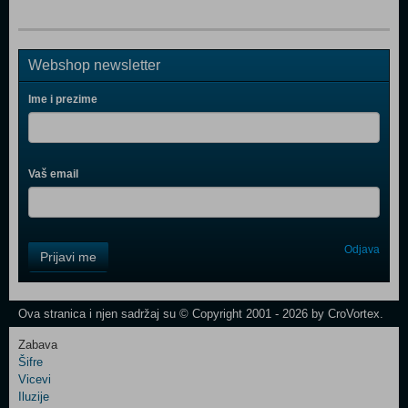
Webshop newsletter
Ime i prezime
Vaš email
Control
Odjava
Prijavi me
Field
One
Newsletter
Ova stranica i njen sadržaj su © Copyright 2001 - 2026 by CroVortex.
Zabava
Šifre
Control
Vicevi
Field
Iluzije
Two