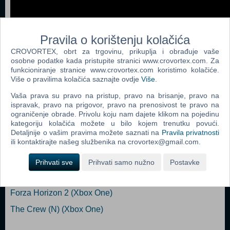
Pravila o korištenju kolačića
CROVORTEX, obrt za trgovinu, prikuplja i obrađuje vaše
osobne podatke kada pristupite stranici www.crovortex.com. Za
funkcioniranje stranice www.crovortex.com koristimo kolačiće.
Više o pravilima kolačića saznajte ovdje
Više
.
Dodaj u košaricu
Vaša prava su pravo na pristup, pravo na brisanje, pravo na
ispravak, pravo na prigovor, pravo na prenosivost te pravo na
Popularno
ograničenje obrade. Privolu koju nam dajete klikom na pojedinu
kategoriju kolačića možete u bilo kojem trenutku povući.
Forza Horizon 3 (N) (Xbox One)
Detaljnije o vašim pravima možete saznati na
Pravila privatnosti
ili kontaktirajte našeg službenika na crovortex@gmail.com.
Need For Speed Rivals (N) (Xbox One)
Trackmania turbo (N) (Xbox One)
Prihvati sve
Prihvati samo nužno
Postavke
Need For Speed (IT) (N) (Xbox One)
Forza Horizon 2 (Xbox One)
The Crew (N) (Xbox One)