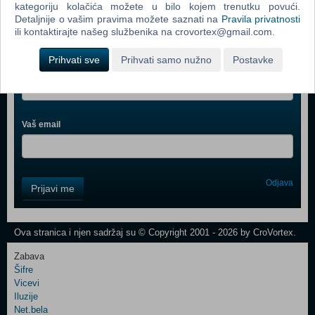
kategoriju kolačića možete u bilo kojem trenutku povući.
Detaljnije o vašim pravima možete saznati na
Pravila privatnosti
ili kontaktirajte našeg službenika na crovortex@gmail.com.
Webshop newsletter
Prihvati sve
Prihvati samo nužno
Postavke
Ime i prezime
Vaš email
Control
Odjava
Prijavi me
Field
One
Newsletter
Ova stranica i njen sadržaj su © Copyright 2001 - 2026 by CroVortex.
Zabava
Šifre
Control
Vicevi
Field
Iluzije
Two
Net.bela