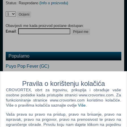
Status: Rasprodano
(Info o proizvodu)
Ocijeni
Obavijesti me kada proizvod postane dostupan:
Email
:
Prijavi me
Popularno
Puyo Pop Fever (GC)
Donkey Konga + Controller (GC)
Pravila o korištenju kolačića
Mario Party 5 (GC)
CROVORTEX, obrt za trgovinu, prikuplja i obrađuje vaše
Super Bust A Move 2 (GC)
osobne podatke kada pristupite stranici www.crovortex.com. Za
funkcioniranje stranice www.crovortex.com koristimo kolačiće.
Mario Party 6 (GC)
Više o pravilima kolačića saznajte ovdje
Više
.
Mario Party 4 (GC)
Vaša prava su pravo na pristup, pravo na brisanje, pravo na
ispravak, pravo na prigovor, pravo na prenosivost te pravo na
ograničenje obrade. Privolu koju nam dajete klikom na pojedinu