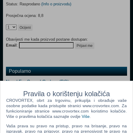
Status: Rasprodano
(Info o proizvodu)
Prosječna ocjena: 8,8
Ocijeni
Obavijesti me kada proizvod postane dostupan:
Email
:
Prijavi me
Popularno
Need For Speed Carbon (PC)
Need For Speed Most Wanted (PC)
Pravila o korištenju kolačića
CROVORTEX, obrt za trgovinu, prikuplja i obrađuje vaše
Need For Speed Underground 2 (PC)
osobne podatke kada pristupite stranici www.crovortex.com. Za
Need For Speed Prostreet (PC)
funkcioniranje stranice www.crovortex.com koristimo kolačiće.
Više o pravilima kolačića saznajte ovdje
Više
.
Need For Speed Undercover (N) (PC)
Vaša prava su pravo na pristup, pravo na brisanje, pravo na
Need For Speed Underground (PC)
ispravak, pravo na prigovor, pravo na prenosivost te pravo na