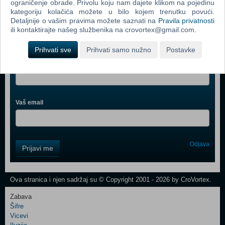
ograničenje obrade. Privolu koju nam dajete klikom na pojedinu
kategoriju kolačića možete u bilo kojem trenutku povući.
Detaljnije o vašim pravima možete saznati na
Pravila privatnosti
ili kontaktirajte našeg službenika na crovortex@gmail.com.
Webshop newsletter
Prihvati sve
Prihvati samo nužno
Postavke
Ime i prezime
Vaš email
Control
Odjava
Prijavi me
Field
One
Newsletter
Ova stranica i njen sadržaj su © Copyright 2001 - 2026 by CroVortex.
Zabava
Šifre
Control
Vicevi
Field