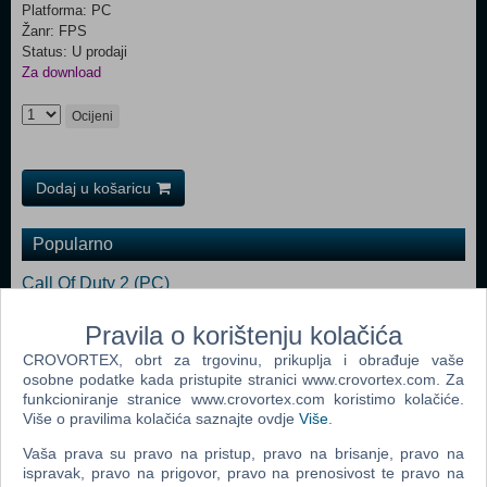
Platforma: PC
Žanr: FPS
Status: U prodaji
Za download
Ocijeni
Dodaj u košaricu
Popularno
Call Of Duty 2 (PC)
Far Cry (PC)
Pravila o korištenju kolačića
Serious Sam II (PC)
CROVORTEX, obrt za trgovinu, prikuplja i obrađuje vaše
osobne podatke kada pristupite stranici www.crovortex.com. Za
Call Of Duty Game Of The Year Edition (PC)
funkcioniranje stranice www.crovortex.com koristimo kolačiće.
Više o pravilima kolačića saznajte ovdje
Više
.
Call Of Duty World At War (PC)
Vaša prava su pravo na pristup, pravo na brisanje, pravo na
Crysis (PC)
ispravak, pravo na prigovor, pravo na prenosivost te pravo na