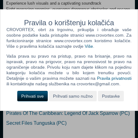
Experience lush visuals and a captivating soundtrack
Fight menacing enemies, overcome dangerous obstacles and escape
deadly traps
Collect ancient relics and unlock new outfits for Lara
Pravila o korištenju kolačića
The Lara Croft GO Steam version offers unlimited hints and all outfits
CROVORTEX, obrt za trgovinu, prikuplja i obrađuje vaše
for free
osobne podatke kada pristupite stranici www.crovortex.com. Za
funkcioniranje stranice www.crovortex.com koristimo kolačiće.
Više o pravilima kolačića saznajte ovdje
Više
.
Dodaj u košaricu
Vaša prava su pravo na pristup, pravo na brisanje, pravo na
ispravak, pravo na prigovor, pravo na prenosivost te pravo na
Popularno
ograničenje obrade. Privolu koju nam dajete klikom na pojedinu
kategoriju kolačića možete u bilo kojem trenutku povući.
Shrek The Third (N) (PC)
Detaljnije o vašim pravima možete saznati na
Pravila privatnosti
Tomb Raider: Anniversary (PC)
ili kontaktirajte našeg službenika na crovortex@gmail.com.
Fahrenheit (N) (PC)
Prihvati sve
Prihvati samo nužno
Postavke
Dreamfall: The Longest Journey (PC)
Pirates Of The Caribbean: Legend Of Jack Sparrow (PC)
Secret Files Tunguska (PC)