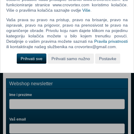
funkcioniranje stranice www.crovortex.com koristimo kolačiće.
The Legend of Zelda Ocarina of Time 3D (Selects) (N)
Više o pravilima kolačića saznajte ovdje
Više
.
(3DS)
Vaša prava su pravo na pristup, pravo na brisanje, pravo na
Pokémon Alpha Sapphire (N) (3DS)
ispravak, pravo na prigovor, pravo na prenosivost te pravo na
ograničenje obrade. Privolu koju nam dajete klikom na pojedinu
Bravely Default (N) (3DS)
kategoriju kolačića možete u bilo kojem trenutku povući.
Tomodachi Life (N) (3DS)
Detaljnije o vašim pravima možete saznati na
Pravila privatnosti
ili kontaktirajte našeg službenika na crovortex@gmail.com.
Monopoly Here And Now Classic & World Edition (3DS)
Prihvati sve
Prihvati samo nužno
Postavke
Webshop newsletter
Ime i prezime
Vaš email