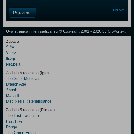
Control
Odjava
Prijavi me
Field
One
Newsletter
Ova stranica i njen sadržaj su © Copyright 2001 - 2026 by CroVortex.
Zabava
Šifre
Control
Vicevi
Field
Iluzije
Two
Net.bela
Newsletter
Zadnjih 5 recenzija (Igre)
The Sims Medieval
Dragon Age II
Shank
Control
Mafia II
Field
Disciples III: Renaissance
Three
Newsletter
Zadnjih 5 recenzija (Filmovi)
The Last Exorcism
Fast Five
Rango
The Green Hornet