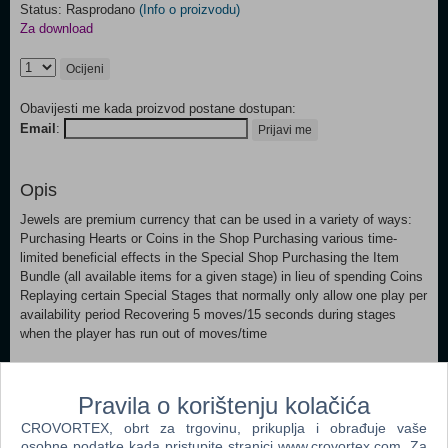
Status: Rasprodano
(Info o proizvodu)
Za download
Ocijeni
Obavijesti me kada proizvod postane dostupan:
Email
:
Prijavi me
Opis
Jewels are premium currency that can be used in a variety of ways:
Purchasing Hearts or Coins in the Shop Purchasing various time-
limited beneficial effects in the Special Shop Purchasing the Item
Bundle (all available items for a given stage) in lieu of spending Coins
Replaying certain Special Stages that normally only allow one play per
availability period Recovering 5 moves/15 seconds during stages
when the player has run out of moves/time
Popularno
Pravila o korištenju kolačića
CROVORTEX, obrt za trgovinu, prikuplja i obrađuje vaše
Eye Camera + Eyecreate (3DS)
osobne podatke kada pristupite stranici www.crovortex.com. Za