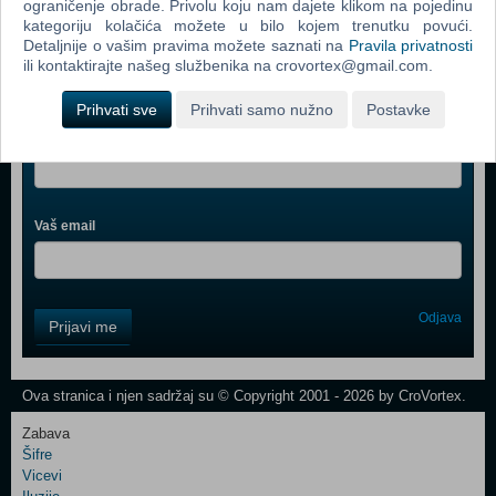
ograničenje obrade. Privolu koju nam dajete klikom na pojedinu
kategoriju kolačića možete u bilo kojem trenutku povući.
Detaljnije o vašim pravima možete saznati na
Pravila privatnosti
ili kontaktirajte našeg službenika na crovortex@gmail.com.
Webshop newsletter
Prihvati sve
Prihvati samo nužno
Postavke
Ime i prezime
Vaš email
Control
Odjava
Prijavi me
Field
One
Newsletter
Ova stranica i njen sadržaj su © Copyright 2001 - 2026 by CroVortex.
Zabava
Šifre
Control
Vicevi
Field