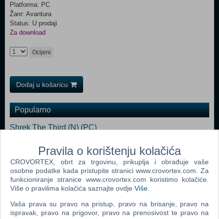
Platforma: PC
Žanr: Avantura
Status: U prodaji
Za download
Ocijeni
Dodaj u košaricu
Popularno
Shrek The Third (N) (PC)
Tomb Raider: Anniversary (PC)
Pravila o korištenju kolačića
Fahrenheit (N) (PC)
CROVORTEX, obrt za trgovinu, prikuplja i obrađuje vaše
osobne podatke kada pristupite stranici www.crovortex.com. Za
Dreamfall: The Longest Journey (PC)
funkcioniranje stranice www.crovortex.com koristimo kolačiće.
Više o pravilima kolačića saznajte ovdje
Više
.
Pirates Of The Caribbean: Legend Of Jack Sparrow (PC)
Vaša prava su pravo na pristup, pravo na brisanje, pravo na
Secret Files Tunguska (PC)
ispravak, pravo na prigovor, pravo na prenosivost te pravo na