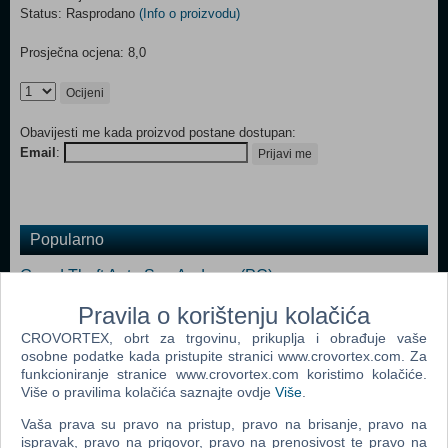
Status: Rasprodano
(Info o proizvodu)
Prosječna ocjena: 8,0
Ocijeni
Obavijesti me kada proizvod postane dostupan:
Email
:
Prijavi me
Popularno
Grand Theft Auto San Andreas (PC)
Grand Theft Auto Vice City (PC)
Pravila o korištenju kolačića
CROVORTEX, obrt za trgovinu, prikuplja i obrađuje vaše
Grand Theft Auto IV (PC)
osobne podatke kada pristupite stranici www.crovortex.com. Za
Call Of Duty 4 Modern Warfare (PC)
funkcioniranje stranice www.crovortex.com koristimo kolačiće.
Više o pravilima kolačića saznajte ovdje
Više
.
Assassin's Creed (PC)
Vaša prava su pravo na pristup, pravo na brisanje, pravo na
Grand Theft Auto III (PC)
ispravak, pravo na prigovor, pravo na prenosivost te pravo na