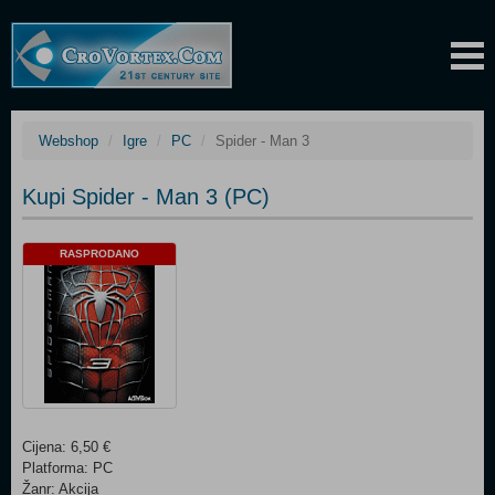
Webshop
Igre
PC
Spider - Man 3
Kupi Spider - Man 3 (PC)
RASPRODANO
Cijena: 6,50 €
Platforma: PC
Žanr: Akcija