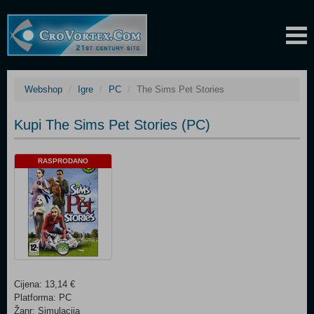
Webshop
Igre
PC
The Sims Pet Stories
Kupi The Sims Pet Stories (PC)
RASPRODANO
Cijena: 13,14 €
Platforma: PC
Žanr: Simulacija