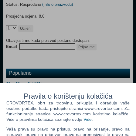
Status: Rasprodano
(Info o proizvodu)
Prosječna ocjena: 8,0
Ocijeni
Obavijesti me kada proizvod postane dostupan:
Email
:
Prijavi me
Popularno
The Sims 3 (PC)
John Deere American Farmer Deluxe (PC)
Pravila o korištenju kolačića
CROVORTEX, obrt za trgovinu, prikuplja i obrađuje vaše
Zoo Tycoon 2 Extinct Animals (PC)
osobne podatke kada pristupite stranici www.crovortex.com. Za
Littlest Pet Shop (PC)
funkcioniranje stranice www.crovortex.com koristimo kolačiće.
Više o pravilima kolačića saznajte ovdje
Više
.
Microsoft Flight Simulator X (PC)
Vaša prava su pravo na pristup, pravo na brisanje, pravo na
ER (PC)
ispravak, pravo na prigovor, pravo na prenosivost te pravo na