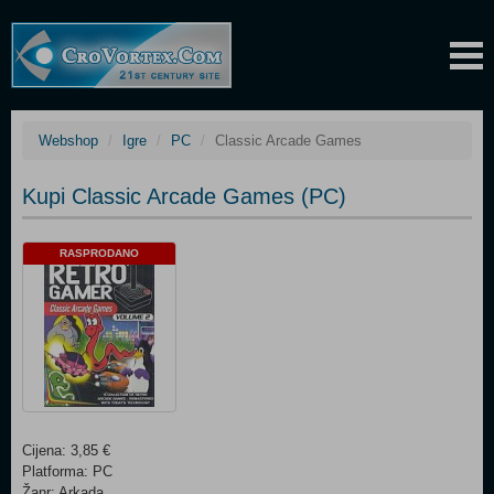
Webshop
Igre
PC
Classic Arcade Games
Kupi Classic Arcade Games (PC)
RASPRODANO
Cijena: 3,85 €
Platforma: PC
Žanr: Arkada