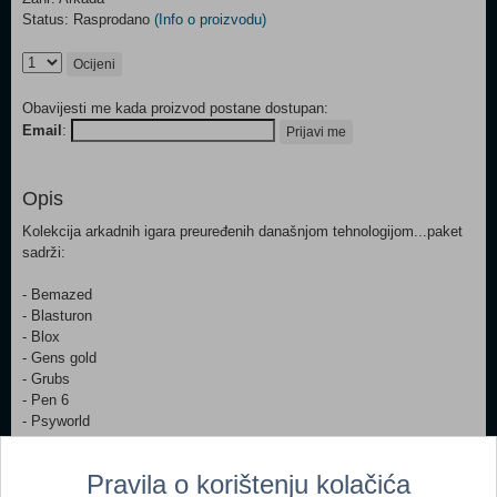
Status: Rasprodano
(Info o proizvodu)
Ocijeni
Obavijesti me kada proizvod postane dostupan:
Email
:
Prijavi me
Opis
Kolekcija arkadnih igara preuređenih današnjom tehnologijom...paket
sadrži:
- Bemazed
- Blasturon
- Blox
- Gens gold
- Grubs
- Pen 6
- Psyworld
- Zak zapper
- Nibbles 3D.
Pravila o korištenju kolačića