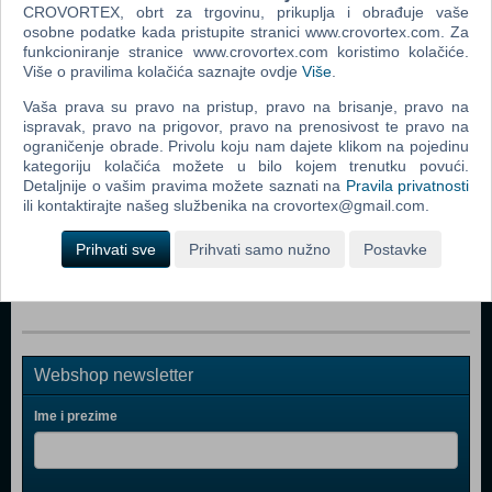
CROVORTEX, obrt za trgovinu, prikuplja i obrađuje vaše
osobne podatke kada pristupite stranici www.crovortex.com. Za
Popularno
funkcioniranje stranice www.crovortex.com koristimo kolačiće.
Više o pravilima kolačića saznajte ovdje
Više
.
Dig Dog Out (PC)
Vaša prava su pravo na pristup, pravo na brisanje, pravo na
Arcade Collection (PC)
ispravak, pravo na prigovor, pravo na prenosivost te pravo na
Best Of Games Arcade (PC)
ograničenje obrade. Privolu koju nam dajete klikom na pojedinu
kategoriju kolačića možete u bilo kojem trenutku povući.
Bubu Kong (PC)
Detaljnije o vašim pravima možete saznati na
Pravila privatnosti
ili kontaktirajte našeg službenika na crovortex@gmail.com.
Caroline's Garden (PC)
Prihvati sve
Prihvati samo nužno
Postavke
Plentypede (PC)
Webshop newsletter
Ime i prezime