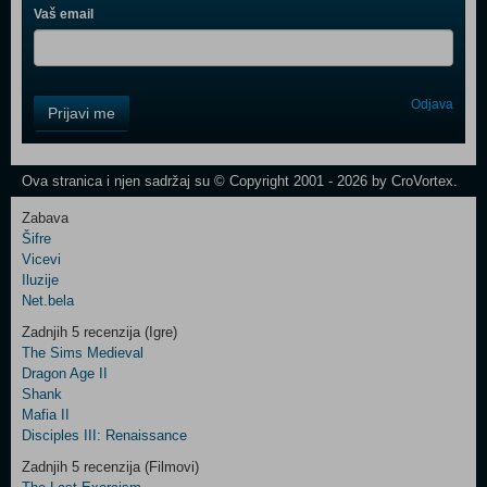
Vaš email
Control
Odjava
Prijavi me
Field
One
Newsletter
Ova stranica i njen sadržaj su © Copyright 2001 - 2026 by CroVortex.
Zabava
Šifre
Control
Vicevi
Field
Iluzije
Two
Net.bela
Newsletter
Zadnjih 5 recenzija (Igre)
The Sims Medieval
Dragon Age II
Shank
Control
Mafia II
Field
Disciples III: Renaissance
Three
Newsletter
Zadnjih 5 recenzija (Filmovi)