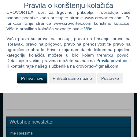
Pravila o korištenju kolačića
Dodaj u košaricu
CROVORTEX, obrt za trgovinu, prikuplja i obrađuje vaše
osobne podatke kada pristupite stranici www.crovortex.com. Za
funkcioniranje stranice www.crovortex.com koristimo kolačiće.
Popularno
Više o pravilima kolačića saznajte ovdje
Više
.
Vaša prava su pravo na pristup, pravo na brisanje, pravo na
Shrek The Third (N) (PC)
ispravak, pravo na prigovor, pravo na prenosivost te pravo na
Tomb Raider: Anniversary (PC)
ograničenje obrade. Privolu koju nam dajete klikom na pojedinu
kategoriju kolačića možete u bilo kojem trenutku povući.
Fahrenheit (N) (PC)
Detaljnije o vašim pravima možete saznati na
Pravila privatnosti
ili kontaktirajte našeg službenika na crovortex@gmail.com.
Dreamfall: The Longest Journey (PC)
Pirates Of The Caribbean: Legend Of Jack Sparrow (PC)
Prihvati sve
Prihvati samo nužno
Postavke
Secret Files Tunguska (PC)
Webshop newsletter
Ime i prezime